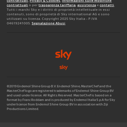
contrattuali
,
Privacy & Cookies
,
informazioni sulle modifiche
contrattuali
o per
trasparenza tariffaria
,
assistenza
e
contatti
.
Tutti i marchi Sky e i diritti di proprietà intellettuale in essi
contenuti, sono di proprietà di Sky international AG e sono
utilizzati su licenza. Copyright 2025 Sky Italia - P.IVA
04619241005.
Segnalazione Abusi
©2019 Endemol Shine Group B.V. Endemol Shine, MasterChef and the
MasterChef logo are registered trademarks of Endemol Shine Group BV
and used under license. All Rights Reserved. MasterChef is based on a
format by Franc Roddam and is produced by Endemol Italia S.p.A for Sky
under license from Endemol Shine Group BV in association with Ziji
Productions Limited.