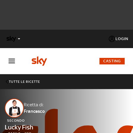
LOGIN
X
FACTOR
CASTING
MASTERCHEF
TUTTE LE RICETTE
PECHINO
EXPRESS
Ricetta di:
Francesco
Cos’altro vedere:
PROGRAMMI SKY
SECONDO
Un mondo di offerte:
Lucky Fish
SKY.IT
NOW