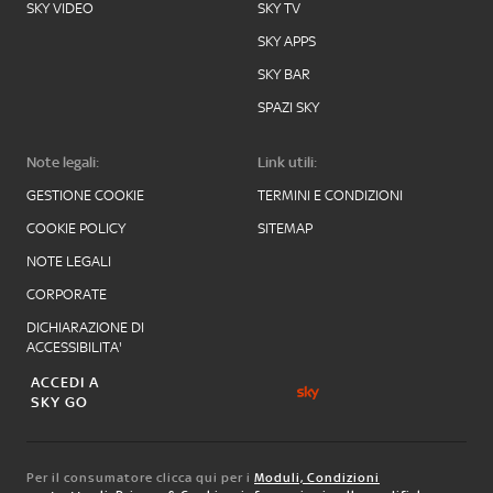
SKY VIDEO
SKY TV
SKY APPS
SKY BAR
SPAZI SKY
Note legali:
Link utili:
GESTIONE COOKIE
TERMINI E CONDIZIONI
COOKIE POLICY
SITEMAP
NOTE LEGALI
CORPORATE
DICHIARAZIONE DI
ACCESSIBILITA'
ACCEDI A
SKY GO
Per il consumatore clicca qui per i
Moduli, Condizioni