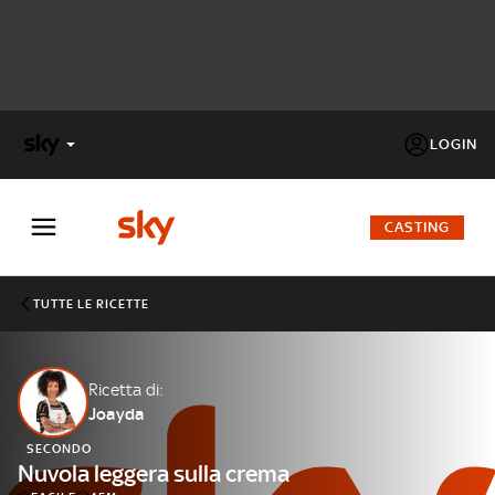
LOGIN
X
FACTOR
CASTING
MASTERCHEF
TUTTE LE RICETTE
PECHINO
EXPRESS
Ricetta di:
Joayda
Cos’altro vedere:
PROGRAMMI SKY
SECONDO
Un mondo di offerte:
Nuvola leggera sulla crema
SKY.IT
NOW