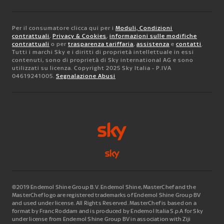
Per il consumatore clicca qui per i
Moduli, Condizioni
contrattuali
,
Privacy & Cookies
,
informazioni sulle modifiche
contrattuali
o per
trasparenza tariffaria
,
assistenza
e
contatti
.
Tutti i marchi Sky e i diritti di proprietà intellettuale in essi
contenuti, sono di proprietà di Sky international AG e sono
utilizzati su licenza. Copyright 2025 Sky Italia - P.IVA
04619241005.
Segnalazione Abusi
©2019 Endemol Shine Group B.V. Endemol Shine, MasterChef and the
MasterChef logo are registered trademarks of Endemol Shine Group BV
and used under license. All Rights Reserved. MasterChef is based on a
format by Franc Roddam and is produced by Endemol Italia S.p.A for Sky
under license from Endemol Shine Group BV in association with Ziji