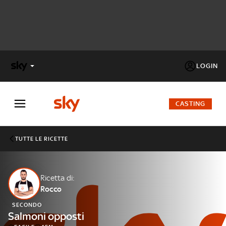
LOGIN
X
FACTOR
CASTING
MASTERCHEF
TUTTE LE RICETTE
PECHINO
EXPRESS
Ricetta di:
Rocco
Cos’altro vedere:
PROGRAMMI SKY
SECONDO
Un mondo di offerte:
Salmoni opposti
SKY.IT
NOW