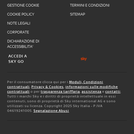
GESTIONE COOKIE
TERMINI E CONDIZIONI
COOKIE POLICY
SITEMAP
NOTE LEGALI
CORPORATE
DICHIARAZIONE DI
ACCESSIBILITA'
ACCEDI A
SKY GO
Per il consumatore clicca qui per i
Moduli, Condizioni
contrattuali
,
Privacy & Cookies
,
informazioni sulle modifiche
contrattuali
o per
trasparenza tariffaria
,
assistenza
e
contatti
.
Tutti i marchi Sky e i diritti di proprietà intellettuale in essi
contenuti, sono di proprietà di Sky international AG e sono
utilizzati su licenza. Copyright 2025 Sky Italia - P.IVA
04619241005.
Segnalazione Abusi