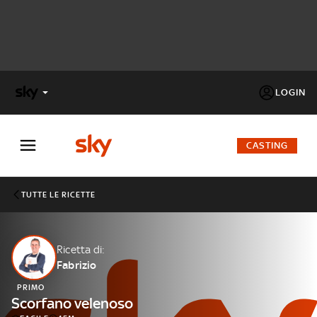
LOGIN
X
FACTOR
CASTING
MASTERCHEF
TUTTE LE RICETTE
PECHINO
EXPRESS
Ricetta di:
Fabrizio
Cos’altro vedere:
PROGRAMMI SKY
PRIMO
Un mondo di offerte:
Scorfano velenoso
SKY.IT
NOW