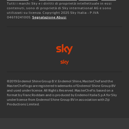
Tutti i marchi Sky e i diritti di proprietà intellettuale in essi
contenuti, sono di proprietà di Sky international AG e sono
utilizzati su licenza. Copyright 2025 Sky Italia - P.IVA
04619241005.
Segnalazione Abusi
©2019 Endemol Shine Group B.V. Endemol Shine, MasterChef and the
MasterChef logo are registered trademarks of Endemol Shine Group BV
and used under license. All Rights Reserved. MasterChef is based on a
format by Franc Roddam and is produced by Endemol Italia S.p.A for Sky
under license from Endemol Shine Group BV in association with Ziji
Productions Limited.