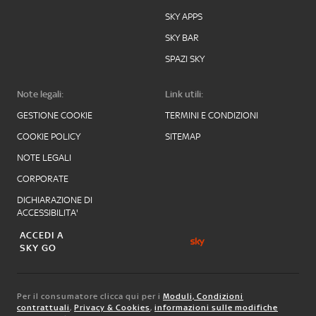
SKY APPS
SKY BAR
SPAZI SKY
Note legali:
Link utili:
GESTIONE COOKIE
TERMINI E CONDIZIONI
COOKIE POLICY
SITEMAP
NOTE LEGALI
CORPORATE
DICHIARAZIONE DI
ACCESSIBILITA'
ACCEDI A
SKY GO
Per il consumatore clicca qui per i
Moduli, Condizioni
contrattuali
,
Privacy & Cookies
,
informazioni sulle modifiche