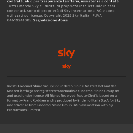
contrattuali
o per
trasparenza tariffaria
,
assistenza
e
contatti
.
Tutti i marchi Sky e i diritti di proprietà intellettuale in essi
contenuti, sono di proprietà di Sky international AG e sono
utilizzati su licenza. Copyright 2025 Sky Italia - P.IVA
04619241005.
Segnalazione Abusi
©2019 Endemol Shine Group B.V. Endemol Shine, MasterChef and the
MasterChef logo are registered trademarks of Endemol Shine Group BV
and used under license. All Rights Reserved. MasterChef is based on a
format by Franc Roddam and is produced by Endemol Italia S.p.A for Sky
under license from Endemol Shine Group BV in association with Ziji
Productions Limited.