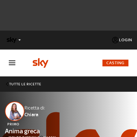
LOGIN
X
FACTOR
CASTING
MASTERCHEF
TUTTE LE RICETTE
PECHINO
EXPRESS
Ricetta di:
Chiara
Cos’altro vedere:
PROGRAMMI SKY
PRIMO
Un mondo di offerte:
Anima greca
SKY.IT
NOW