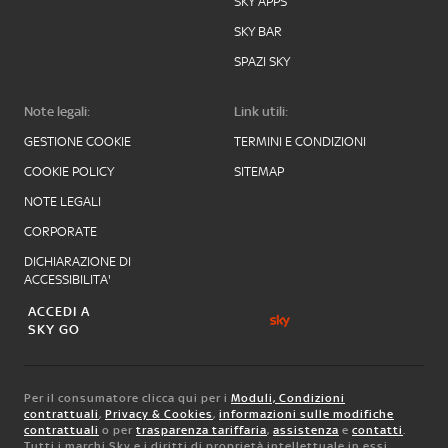
SKY APPS
SKY BAR
SPAZI SKY
Note legali:
Link utili:
GESTIONE COOKIE
TERMINI E CONDIZIONI
COOKIE POLICY
SITEMAP
NOTE LEGALI
CORPORATE
DICHIARAZIONE DI
ACCESSIBILITA'
ACCEDI A
SKY GO
Per il consumatore clicca qui per i
Moduli, Condizioni
contrattuali
,
Privacy & Cookies
,
informazioni sulle modifiche
contrattuali
o per
trasparenza tariffaria
,
assistenza
e
contatti
.
Tutti i marchi Sky e i diritti di proprietà intellettuale in essi