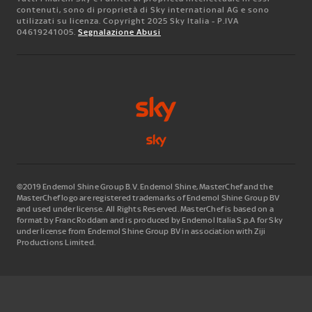
contenuti, sono di proprietà di Sky international AG e sono
utilizzati su licenza. Copyright 2025 Sky Italia - P.IVA
04619241005.
Segnalazione Abusi
©2019 Endemol Shine Group B.V. Endemol Shine, MasterChef and the
MasterChef logo are registered trademarks of Endemol Shine Group BV
and used under license. All Rights Reserved. MasterChef is based on a
format by Franc Roddam and is produced by Endemol Italia S.p.A for Sky
under license from Endemol Shine Group BV in association with Ziji
Productions Limited.