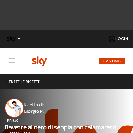
LOGIN
X
FACTOR
CASTING
MASTERCHEF
TUTTE LE RICETTE
PECHINO
EXPRESS
Ricetta di:
Giorgio R.
Cos’altro vedere:
PROGRAMMI SKY
PRIMO
Un mondo di offerte:
Bavette al nero di seppia con calamaretti
SKY.IT
NOW