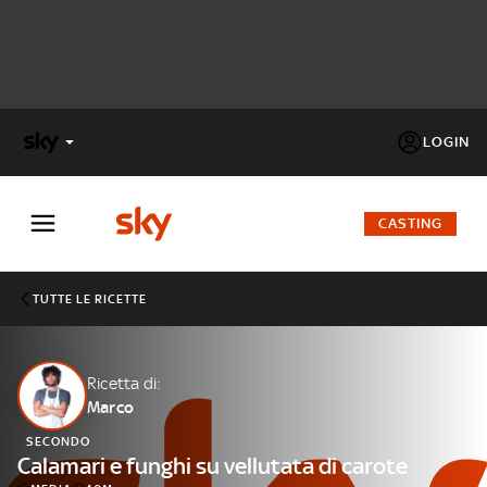
LOGIN
X
FACTOR
CASTING
MASTERCHEF
TUTTE LE RICETTE
PECHINO
EXPRESS
Ricetta di:
Marco
Cos’altro vedere:
PROGRAMMI SKY
SECONDO
Un mondo di offerte:
Calamari e funghi su vellutata di carote
SKY.IT
NOW