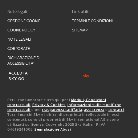
Note legali:
Link utili:
GESTIONE COOKIE
TERMINI E CONDIZIONI
COOKIE POLICY
SITEMAP
NOTE LEGALI
CORPORATE
DICHIARAZIONE DI
ACCESSIBILITA'
ACCEDI A
SKY GO
Per il consumatore clicca qui per i
Moduli, Condizioni
contrattuali
,
Privacy & Cookies
,
informazioni sulle modifiche
contrattuali
o per
trasparenza tariffaria
,
assistenza
e
contatti
.
Tutti i marchi Sky e i diritti di proprietà intellettuale in essi
contenuti, sono di proprietà di Sky international AG e sono
utilizzati su licenza. Copyright 2025 Sky Italia - P.IVA
04619241005.
Segnalazione Abusi