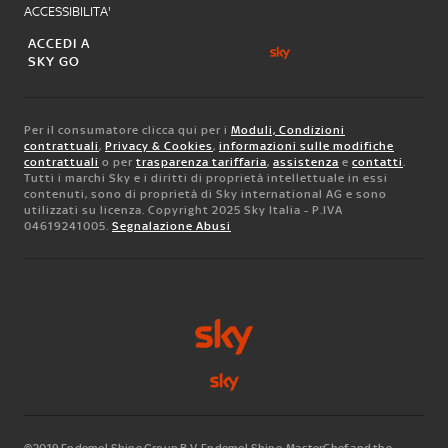
ACCESSIBILITA'
ACCEDI A
SKY GO
Per il consumatore clicca qui per i
Moduli, Condizioni
contrattuali
,
Privacy & Cookies
,
informazioni sulle modifiche
contrattuali
o per
trasparenza tariffaria
,
assistenza
e
contatti
.
Tutti i marchi Sky e i diritti di proprietà intellettuale in essi
contenuti, sono di proprietà di Sky international AG e sono
utilizzati su licenza. Copyright 2025 Sky Italia - P.IVA
04619241005.
Segnalazione Abusi
©2019 Endemol Shine Group B.V. Endemol Shine, MasterChef and the