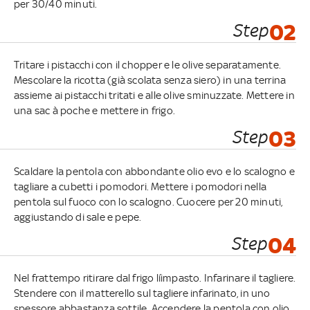
per 30/40 minuti.
Step
02
Tritare i pistacchi con il chopper e le olive separatamente.
Mescolare la ricotta (già scolata senza siero) in una terrina
assieme ai pistacchi tritati e alle olive sminuzzate. Mettere in
una sac à poche e mettere in frigo.
Step
03
Scaldare la pentola con abbondante olio evo e lo scalogno e
tagliare a cubetti i pomodori. Mettere i pomodori nella
pentola sul fuoco con lo scalogno. Cuocere per 20 minuti,
aggiustando di sale e pepe.
Step
04
Nel frattempo ritirare dal frigo líimpasto. Infarinare il tagliere.
Stendere con il matterello sul tagliere infarinato, in uno
spessore abbastanza sottile. Accendere la pentola con olio