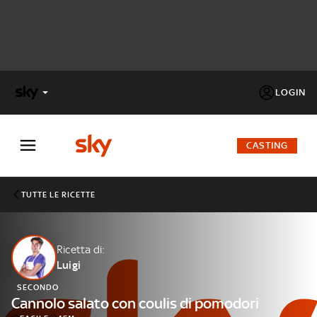
LOGIN
X
FACTOR
CASTING
MASTERCHEF
TUTTE LE RICETTE
PECHINO
EXPRESS
Ricetta di:
Luigi
Cos’altro vedere:
PROGRAMMI SKY
SECONDO
Un mondo di offerte:
Cannolo salato con coulis di pomodori
SKY.IT
NOW