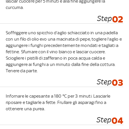
lasciar cuocere per 5 minuti e alla fine aggiungere la
curcuma.
Step
02
Soffriggere uno spicchio d’aglio schiacciato in una padella
con un filo di olio evo una macinata di pepe, togliere l’aglio e
aggiungere i funghi precedentemente mondati e tagliati a
fettine. Sfumare con il vino bianco e lasciar cuocere.
Sciogliere i pistilli di zafferano in poca acqua calda e
aggiungere ai funghi a un minuto dalla fine della cottura.
Tenere da parte.
Step
03
Infornare le capesante a 180 °C per 3 minuti. Lasciarle
riposare e tagliarle a fette. Frullare gli asparagi fino a
ottenere una purea.
Step
04