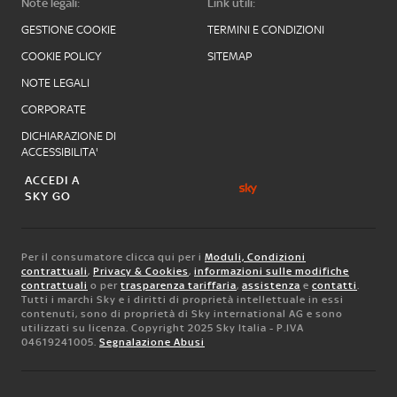
Note legali:
Link utili:
GESTIONE COOKIE
TERMINI E CONDIZIONI
COOKIE POLICY
SITEMAP
NOTE LEGALI
CORPORATE
DICHIARAZIONE DI
ACCESSIBILITA'
ACCEDI A
SKY GO
Per il consumatore clicca qui per i
Moduli, Condizioni
contrattuali
,
Privacy & Cookies
,
informazioni sulle modifiche
contrattuali
o per
trasparenza tariffaria
,
assistenza
e
contatti
.
Tutti i marchi Sky e i diritti di proprietà intellettuale in essi
contenuti, sono di proprietà di Sky international AG e sono
utilizzati su licenza. Copyright 2025 Sky Italia - P.IVA
04619241005.
Segnalazione Abusi