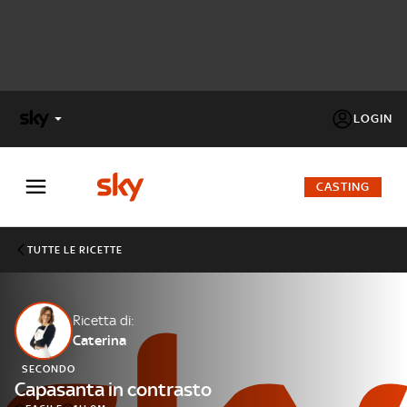
LOGIN
X
FACTOR
CASTING
MASTERCHEF
TUTTE LE RICETTE
PECHINO
EXPRESS
Ricetta di:
Caterina
Cos’altro vedere:
PROGRAMMI SKY
SECONDO
Un mondo di offerte:
Capasanta in contrasto
SKY.IT
NOW