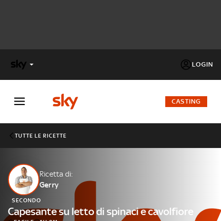
LOGIN
X
FACTOR
CASTING
MASTERCHEF
TUTTE LE RICETTE
PECHINO
EXPRESS
Ricetta di:
Gerry
Cos’altro vedere:
PROGRAMMI SKY
SECONDO
Un mondo di offerte:
Capesante su letto di spinaci e cavolfiore
SKY.IT
NOW