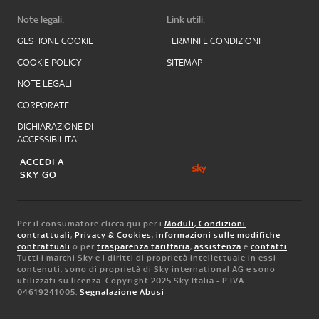
Note legali:
Link utili:
GESTIONE COOKIE
TERMINI E CONDIZIONI
COOKIE POLICY
SITEMAP
NOTE LEGALI
CORPORATE
DICHIARAZIONE DI
ACCESSIBILITA'
ACCEDI A
SKY GO
Per il consumatore clicca qui per i
Moduli, Condizioni
contrattuali
,
Privacy & Cookies
,
informazioni sulle modifiche
contrattuali
o per
trasparenza tariffaria
,
assistenza
e
contatti
.
Tutti i marchi Sky e i diritti di proprietà intellettuale in essi
contenuti, sono di proprietà di Sky international AG e sono
utilizzati su licenza. Copyright 2025 Sky Italia - P.IVA
04619241005.
Segnalazione Abusi