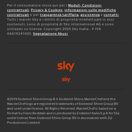
Per il consumatore clicca qui per i
Moduli, Condizioni
contrattuali
,
Privacy & Cookies
,
informazioni sulle modifiche
contrattuali
o per
trasparenza tariffaria
,
assistenza
e
contatti
.
Tutti i marchi Sky e i diritti di proprietà intellettuale in essi
contenuti, sono di proprietà di Sky international AG e sono
utilizzati su licenza. Copyright 2025 Sky Italia - P.IVA
04619241005.
Segnalazione Abusi
©2019 Endemol Shine Group B.V. Endemol Shine, MasterChef and the
MasterChef logo are registered trademarks of Endemol Shine Group BV
and used under license. All Rights Reserved. MasterChef is based on a
format by Franc Roddam and is produced by Endemol Italia S.p.A for Sky
under license from Endemol Shine Group BV in association with Ziji
Productions Limited.