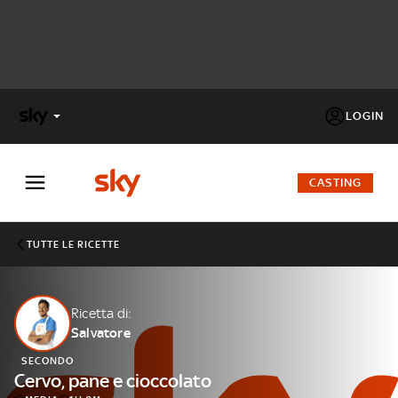
LOGIN
X
FACTOR
CASTING
MASTERCHEF
TUTTE LE RICETTE
PECHINO
EXPRESS
Ricetta di:
Salvatore
Cos’altro vedere:
PROGRAMMI SKY
SECONDO
Un mondo di offerte:
Cervo, pane e cioccolato
SKY.IT
NOW