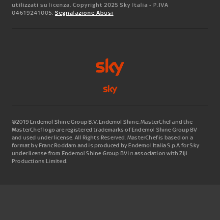
utilizzati su licenza. Copyright 2025 Sky Italia - P.IVA
04619241005.
Segnalazione Abusi
©2019 Endemol Shine Group B.V. Endemol Shine, MasterChef and the
MasterChef logo are registered trademarks of Endemol Shine Group BV
and used under license. All Rights Reserved. MasterChef is based on a
format by Franc Roddam and is produced by Endemol Italia S.p.A for Sky
under license from Endemol Shine Group BV in association with Ziji
Productions Limited.