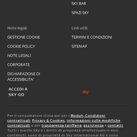
SKY BAR
SPAZI SKY
Note legali:
Link utili:
GESTIONE COOKIE
TERMINI E CONDIZIONI
COOKIE POLICY
SITEMAP
NOTE LEGALI
CORPORATE
DICHIARAZIONE DI
ACCESSIBILITA'
ACCEDI A
SKY GO
Per il consumatore clicca qui per i
Moduli, Condizioni
contrattuali
,
Privacy & Cookies
,
informazioni sulle modifiche
contrattuali
o per
trasparenza tariffaria
,
assistenza
e
contatti
.
Tutti i marchi Sky e i diritti di proprietà intellettuale in essi
contenuti, sono di proprietà di Sky international AG e sono