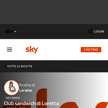
LOGIN
X
FACTOR
CASTING
MASTERCHEF
TUTTE LE RICETTE
PECHINO
EXPRESS
Ricetta di:
Loretta
Cos’altro vedere:
PROGRAMMI SKY
SECONDO
Un mondo di offerte:
Club sandwich di Loretta
SKY.IT
NOW