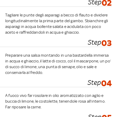
Step
02
Tagliare le punte degli asparagi a becco di flauto e dividere
longitudinalmente la prima parte del gambo. Sbianchire gli
asparagi in acqua bollente salata e acidulata con poco
aceto e raffreddandoli in acqua e ghiaccio.
Step
03
Preparare una salsa montando in una bastardella immersa
in acqua e ghiaccio, il latte di cocco, col il mascarpone, un po’
di succo di limone, una punta di senape, olio e sale e
conservarla al freddo.
Step
04
A fuoco vivo far rosolare in olio aromatizzato con aglio e
buccia di limone, le costolette, tenendole rosa all’interno.
Far riposare la carne.
Step