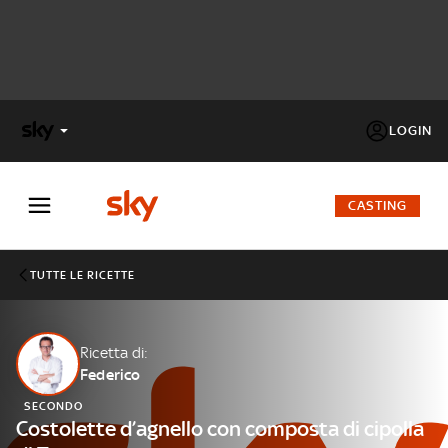
LOGIN
X
FACTOR
CASTING
MASTERCHEF
TUTTE LE RICETTE
PECHINO
EXPRESS
Ricetta di:
Federico
Cos’altro vedere:
PROGRAMMI SKY
SECONDO
Un mondo di offerte:
Costolette d’agnello con composta di cipolla
SKY.IT
NOW