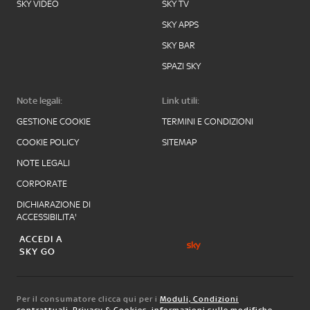
SKY VIDEO
SKY TV
SKY APPS
SKY BAR
SPAZI SKY
Note legali:
Link utili:
GESTIONE COOKIE
TERMINI E CONDIZIONI
COOKIE POLICY
SITEMAP
NOTE LEGALI
CORPORATE
DICHIARAZIONE DI
ACCESSIBILITA'
ACCEDI A
SKY GO
Per il consumatore clicca qui per i
Moduli, Condizioni
contrattuali
,
Privacy & Cookies
,
informazioni sulle modifiche