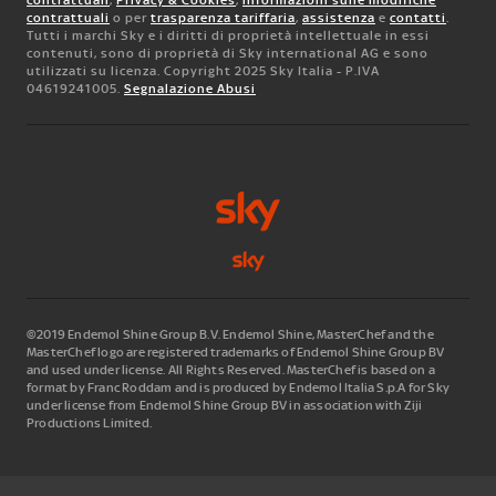
contrattuali
o per
trasparenza tariffaria
,
assistenza
e
contatti
.
Tutti i marchi Sky e i diritti di proprietà intellettuale in essi
contenuti, sono di proprietà di Sky international AG e sono
utilizzati su licenza. Copyright 2025 Sky Italia - P.IVA
04619241005.
Segnalazione Abusi
©2019 Endemol Shine Group B.V. Endemol Shine, MasterChef and the
MasterChef logo are registered trademarks of Endemol Shine Group BV
and used under license. All Rights Reserved. MasterChef is based on a
format by Franc Roddam and is produced by Endemol Italia S.p.A for Sky
under license from Endemol Shine Group BV in association with Ziji
Productions Limited.