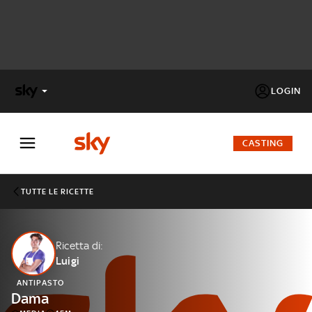
LOGIN
X
FACTOR
CASTING
MASTERCHEF
TUTTE LE RICETTE
PECHINO
EXPRESS
Ricetta di:
Luigi
Cos’altro vedere:
PROGRAMMI SKY
ANTIPASTO
Un mondo di offerte:
Dama
SKY.IT
NOW