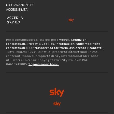
DICHIARAZIONE DI
ACCESSIBILITA'
ACCEDI A
SKY GO
Per il consumatore clicca qui per i
Moduli, Condizioni
contrattuali
,
Privacy & Cookies
,
informazioni sulle modifiche
contrattuali
o per
trasparenza tariffaria
,
assistenza
e
contatti
.
Tutti i marchi Sky e i diritti di proprietà intellettuale in essi
contenuti, sono di proprietà di Sky international AG e sono
utilizzati su licenza. Copyright 2025 Sky Italia - P.IVA
04619241005.
Segnalazione Abusi