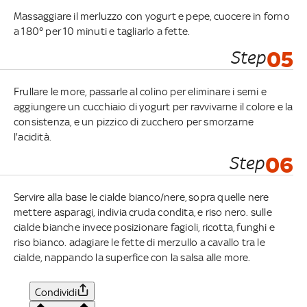
Massaggiare il merluzzo con yogurt e pepe, cuocere in forno
a 180° per 10 minuti e tagliarlo a fette.
Step
05
Frullare le more, passarle al colino per eliminare i semi e
aggiungere un cucchiaio di yogurt per ravvivarne il colore e la
consistenza, e un pizzico di zucchero per smorzarne
l'acidità.
Step
06
Servire alla base le cialde bianco/nere, sopra quelle nere
mettere asparagi, indivia cruda condita, e riso nero. sulle
cialde bianche invece posizionare fagioli, ricotta, funghi e
riso bianco. adagiare le fette di merzullo a cavallo tra le
cialde, nappando la superfice con la salsa alle more.
Condividi