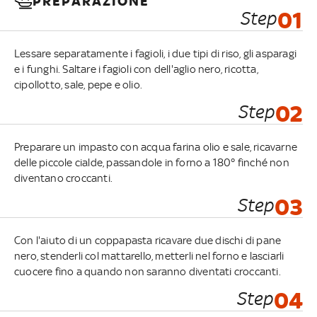
PREPARAZIONE
Step
01
Lessare separatamente i fagioli, i due tipi di riso, gli asparagi
e i funghi. Saltare i fagioli con dell'aglio nero, ricotta,
cipollotto, sale, pepe e olio.
Step
02
Preparare un impasto con acqua farina olio e sale, ricavarne
delle piccole cialde, passandole in forno a 180° finché non
diventano croccanti.
Step
03
Con l'aiuto di un coppapasta ricavare due dischi di pane
nero, stenderli col mattarello, metterli nel forno e lasciarli
cuocere fino a quando non saranno diventati croccanti.
Step
04