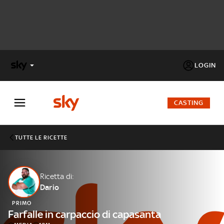
LOGIN
X
FACTOR
CASTING
MASTERCHEF
TUTTE LE RICETTE
PECHINO
EXPRESS
Ricetta di:
Dario
Cos’altro vedere:
PROGRAMMI SKY
PRIMO
Un mondo di offerte:
Farfalle in carpaccio di capasanta
SKY.IT
NOW