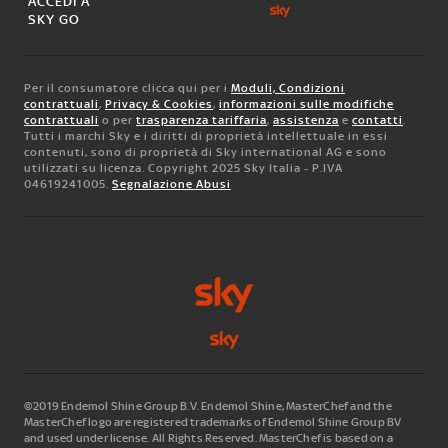
ACCEDI A
SKY GO
Per il consumatore clicca qui per i
Moduli, Condizioni
contrattuali
,
Privacy & Cookies
,
informazioni sulle modifiche
contrattuali
o per
trasparenza tariffaria
,
assistenza
e
contatti
.
Tutti i marchi Sky e i diritti di proprietà intellettuale in essi
contenuti, sono di proprietà di Sky international AG e sono
utilizzati su licenza. Copyright 2025 Sky Italia - P.IVA
04619241005.
Segnalazione Abusi
©2019 Endemol Shine Group B.V. Endemol Shine, MasterChef and the
MasterChef logo are registered trademarks of Endemol Shine Group BV
and used under license. All Rights Reserved. MasterChef is based on a