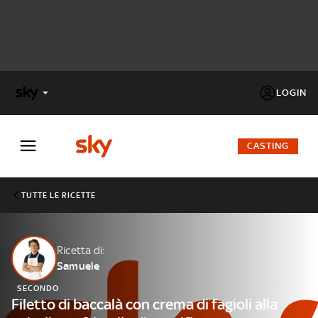
LOGIN
X
FACTOR
CASTING
MASTERCHEF
TUTTE LE RICETTE
PECHINO
EXPRESS
Ricetta di:
Samuele
Cos’altro vedere:
PROGRAMMI SKY
SECONDO
Un mondo di offerte:
Filetto di baccalà con crema di fagioli alla
SKY.IT
NOW