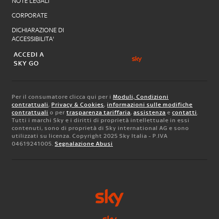
NOTE LEGALI
CORPORATE
DICHIARAZIONE DI
ACCESSIBILITA'
ACCEDI A
SKY GO
Per il consumatore clicca qui per i
Moduli, Condizioni
contrattuali
,
Privacy & Cookies
,
informazioni sulle modifiche
contrattuali
o per
trasparenza tariffaria
,
assistenza
e
contatti
.
Tutti i marchi Sky e i diritti di proprietà intellettuale in essi
contenuti, sono di proprietà di Sky international AG e sono
utilizzati su licenza. Copyright 2025 Sky Italia - P.IVA
04619241005.
Segnalazione Abusi