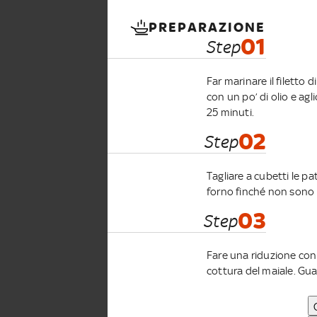
PREPARAZIONE
01
Step
Far marinare il filetto 
con un po’ di olio e agl
25 minuti.
02
Step
Tagliare a cubetti le pa
forno finché non sono
03
Step
Fare una riduzione con u
cottura del maiale. Guar