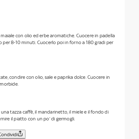
di maiale con olio ed erbe aromatiche. Cuocere in padella
io per 8-10 minuti. Cuocerlo poi in forno a 180 gradi per
tate, condire con olio, sale e paprika dolce. Cuocere in
 morbide.
na tazza caffè, il mandarinetto, il miele e il fondo di
nire il piatto con un po’ di germogli.
Condividi