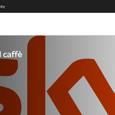
Sky
Cos’altro vedere:
Un mondo di offerte:
PROGRAMMI SKY
SKY.IT
NOW
PECHINO EXPRESS
l caffè