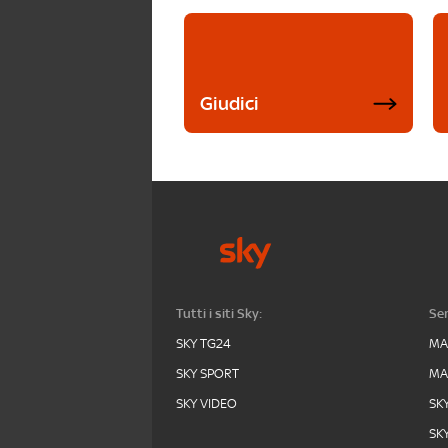
Giudici
Tutti i siti Sky:
Ser
SKY TG24
MA
SKY SPORT
MA
SKY VIDEO
SK
SK