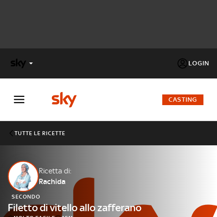
LOGIN
X
FACTOR
CASTING
MASTERCHEF
TUTTE LE RICETTE
PECHINO
EXPRESS
Ricetta di:
Rachida
Cos’altro vedere:
PROGRAMMI SKY
SECONDO
Un mondo di offerte:
Filetto di vitello allo zafferano
SKY.IT
NOW