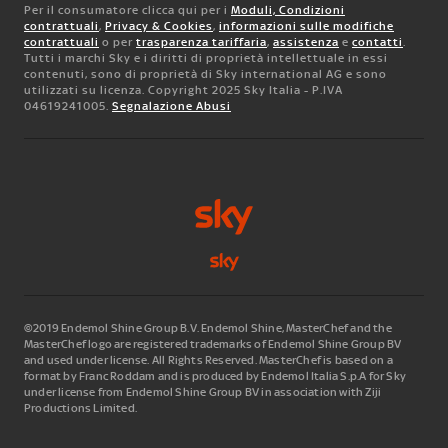
Per il consumatore clicca qui per i
Moduli, Condizioni
contrattuali
,
Privacy & Cookies
,
informazioni sulle modifiche
contrattuali
o per
trasparenza tariffaria
,
assistenza
e
contatti
.
Tutti i marchi Sky e i diritti di proprietà intellettuale in essi
contenuti, sono di proprietà di Sky international AG e sono
utilizzati su licenza. Copyright 2025 Sky Italia - P.IVA
04619241005.
Segnalazione Abusi
©2019 Endemol Shine Group B.V. Endemol Shine, MasterChef and the
MasterChef logo are registered trademarks of Endemol Shine Group BV
and used under license. All Rights Reserved. MasterChef is based on a
format by Franc Roddam and is produced by Endemol Italia S.p.A for Sky
under license from Endemol Shine Group BV in association with Ziji
Productions Limited.