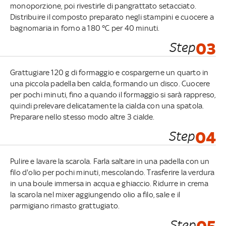
monoporzione, poi rivestirle di pangrattato setacciato.
Distribuire il composto preparato negli stampini e cuocere a
bagnomaria in forno a 180 °C per 40 minuti.
Step
03
Grattugiare 120 g di formaggio e cospargerne un quarto in
una piccola padella ben calda, formando un disco. Cuocere
per pochi minuti, fino a quando il formaggio si sarà rappreso,
quindi prelevare delicatamente la cialda con una spatola.
Preparare nello stesso modo altre 3 cialde.
Step
04
Pulire e lavare la scarola. Farla saltare in una padella con un
filo d'olio per pochi minuti, mescolando. Trasferire la verdura
in una boule immersa in acqua e ghiaccio. Ridurre in crema
la scarola nel mixer aggiungendo olio a filo, sale e il
parmigiano rimasto grattugiato.
Step