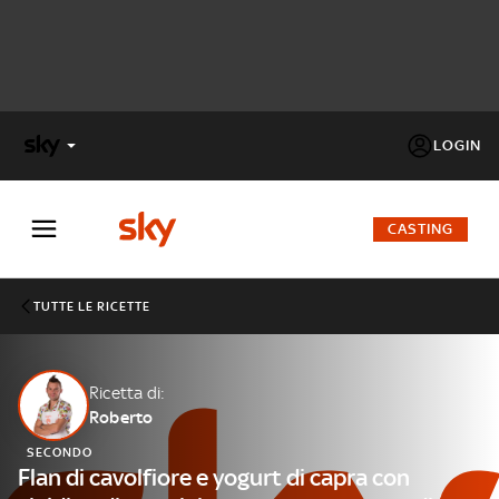
LOGIN
X
FACTOR
CASTING
MASTERCHEF
TUTTE LE RICETTE
PECHINO
EXPRESS
Ricetta di:
Roberto
Cos’altro vedere:
PROGRAMMI SKY
SECONDO
Un mondo di offerte:
Flan di cavolfiore e yogurt di capra con
SKY.IT
NOW