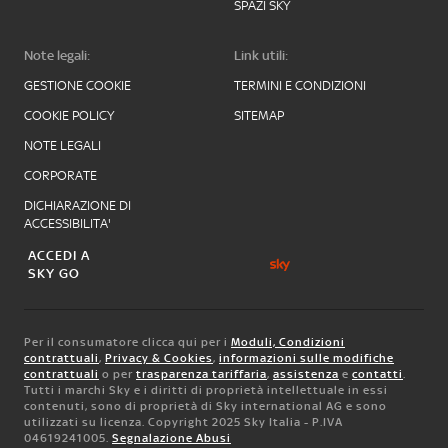
SPAZI SKY
Note legali:
Link utili:
GESTIONE COOKIE
TERMINI E CONDIZIONI
COOKIE POLICY
SITEMAP
NOTE LEGALI
CORPORATE
DICHIARAZIONE DI
ACCESSIBILITA'
ACCEDI A
SKY GO
Per il consumatore clicca qui per i
Moduli, Condizioni
contrattuali
,
Privacy & Cookies
,
informazioni sulle modifiche
contrattuali
o per
trasparenza tariffaria
,
assistenza
e
contatti
.
Tutti i marchi Sky e i diritti di proprietà intellettuale in essi
contenuti, sono di proprietà di Sky international AG e sono
utilizzati su licenza. Copyright 2025 Sky Italia - P.IVA
04619241005.
Segnalazione Abusi