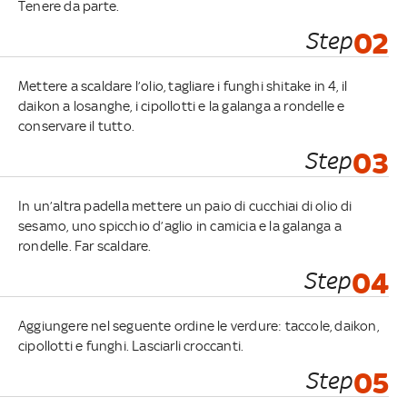
Tenere da parte.
Step
02
Mettere a scaldare l’olio, tagliare i funghi shitake in 4, il
daikon a losanghe, i cipollotti e la galanga a rondelle e
conservare il tutto.
Step
03
In un’altra padella mettere un paio di cucchiai di olio di
sesamo, uno spicchio d’aglio in camicia e la galanga a
rondelle. Far scaldare.
Step
04
Aggiungere nel seguente ordine le verdure: taccole, daikon,
cipollotti e funghi. Lasciarli croccanti.
Step
05