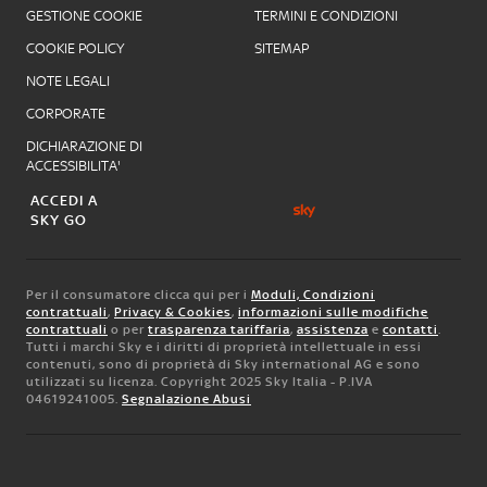
GESTIONE COOKIE
TERMINI E CONDIZIONI
COOKIE POLICY
SITEMAP
NOTE LEGALI
CORPORATE
DICHIARAZIONE DI
ACCESSIBILITA'
ACCEDI A
SKY GO
Per il consumatore clicca qui per i
Moduli, Condizioni
contrattuali
,
Privacy & Cookies
,
informazioni sulle modifiche
contrattuali
o per
trasparenza tariffaria
,
assistenza
e
contatti
.
Tutti i marchi Sky e i diritti di proprietà intellettuale in essi
contenuti, sono di proprietà di Sky international AG e sono
utilizzati su licenza. Copyright 2025 Sky Italia - P.IVA
04619241005.
Segnalazione Abusi