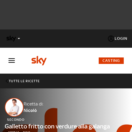
LOGIN
X
FACTOR
CASTING
MASTERCHEF
TUTTE LE RICETTE
PECHINO
EXPRESS
Ricetta di:
Nicolò
Cos’altro vedere:
PROGRAMMI SKY
SECONDO
Un mondo di offerte:
Galletto fritto con verdure alla galanga
SKY.IT
NOW