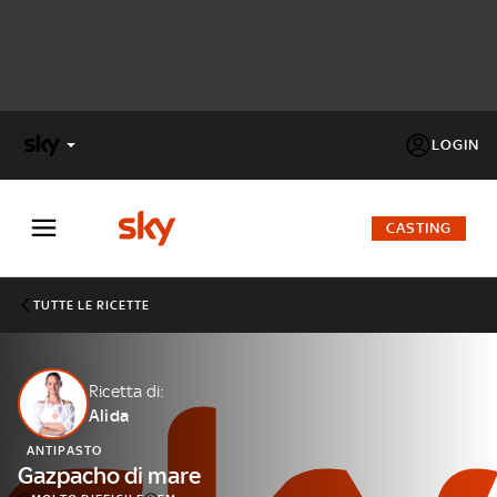
LOGIN
X
FACTOR
CASTING
MASTERCHEF
TUTTE LE RICETTE
PECHINO
EXPRESS
Ricetta di:
Alida
Cos’altro vedere:
PROGRAMMI SKY
ANTIPASTO
Un mondo di offerte:
Gazpacho di mare
SKY.IT
NOW