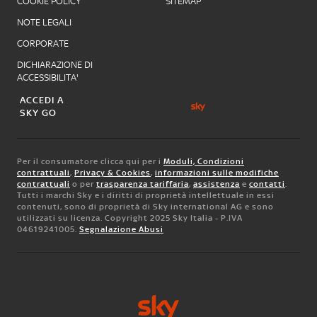
COOKIE POLICY
SITEMAP
NOTE LEGALI
CORPORATE
DICHIARAZIONE DI
ACCESSIBILITA'
ACCEDI A
SKY GO
Per il consumatore clicca qui per i
Moduli, Condizioni
contrattuali
,
Privacy & Cookies
,
informazioni sulle modifiche
contrattuali
o per
trasparenza tariffaria
,
assistenza
e
contatti
.
Tutti i marchi Sky e i diritti di proprietà intellettuale in essi
contenuti, sono di proprietà di Sky international AG e sono
utilizzati su licenza. Copyright 2025 Sky Italia - P.IVA
04619241005.
Segnalazione Abusi