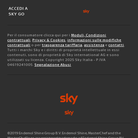
ACCEDI A
SKY GO
Per il consumatore clicca qui per i
Moduli, Condizioni
contrattuali
,
Privacy & Cookies
,
informazioni sulle modifiche
contrattuali
o per
trasparenza tariffaria
,
assistenza
e
contatti
.
Tutti i marchi Sky e i diritti di proprietà intellettuale in essi
contenuti, sono di proprietà di Sky international AG e sono
utilizzati su licenza. Copyright 2025 Sky Italia - P.IVA
04619241005.
Segnalazione Abusi
©2019 Endemol Shine Group B.V. Endemol Shine, MasterChef and the
MasterChef logo are registered trademarks of Endemol Shine Group BV