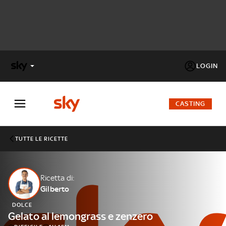
LOGIN
X
FACTOR
CASTING
MASTERCHEF
TUTTE LE RICETTE
PECHINO
EXPRESS
Ricetta di:
Gilberto
Cos’altro vedere:
PROGRAMMI SKY
DOLCE
Un mondo di offerte:
Gelato al lemongrass e zenzero
SKY.IT
NOW