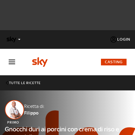
LOGIN
X
FACTOR
CASTING
MASTERCHEF
TUTTE LE RICETTE
PECHINO
EXPRESS
Ricetta di:
Filippo
Cos’altro vedere:
PROGRAMMI SKY
PRIMO
Un mondo di offerte:
Gnocchi duri ai porcini con crema di riso e
SKY.IT
NOW