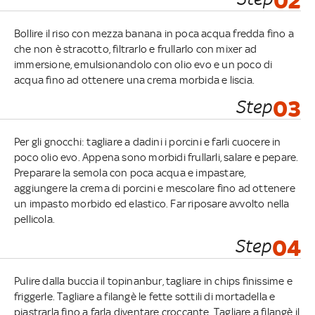
02
Bollire il riso con mezza banana in poca acqua fredda fino a
che non è stracotto, filtrarlo e frullarlo con mixer ad
immersione, emulsionandolo con olio evo e un poco di
acqua fino ad ottenere una crema morbida e liscia.
Step
03
Per gli gnocchi: tagliare a dadini i porcini e farli cuocere in
poco olio evo. Appena sono morbidi frullarli, salare e pepare.
Preparare la semola con poca acqua e impastare,
aggiungere la crema di porcini e mescolare fino ad ottenere
un impasto morbido ed elastico. Far riposare avvolto nella
pellicola.
Step
04
Pulire dalla buccia il topinanbur, tagliare in chips finissime e
friggerle. Tagliare a filangè le fette sottili di mortadella e
piastrarla fino a farla diventare croccante. Tagliare a filangè il