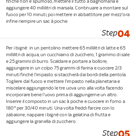
finché non è spumoso, mettere il tutto a bagnomaria e
aggiungere 40 millilitri di marsala. Continuare a montare sul
fuoco per 10 minuti, poi mettere in abbattitore per mezz'ora
infine riempire un sac à poche.
Step
04
Per i bignè: in un pentolino mettere 65 millilitri di latte e 65
millilitri di acqua, un cucchiaino di zucchero, 1 grammo di sale
e 25 grammi di burro. Scaldare e portare a bollore,
aggiungere in un colpo 75 grammi di farina e cuocere 2/3
minuti finché l'impasto si staccherà dai bordi della pentola.
Togliere dal fuoco e mettere l'impasto nella planetaria e
miscelare aggiungendo le tre uova uno alla volta facendo
incorporare bene l'uovo prima di aggiungerne un altro.
Inserire il composto in un sac à poche e cuocere in forno a
180° per 30/40 minuti. Una volta freddi farcire con lo
zabaione, nappare i bignè con la gelatina di frutta e
aggiungere la granella di zucchero.
Step
05