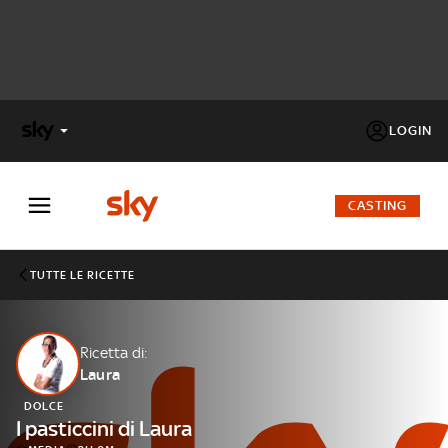
LOGIN
X
FACTOR
CASTING
MASTERCHEF
TUTTE LE RICETTE
PECHINO
EXPRESS
Ricetta di:
Laura
Cos’altro vedere:
PROGRAMMI SKY
DOLCE
Un mondo di offerte:
I pasticcini di Laura
SKY.IT
NOW