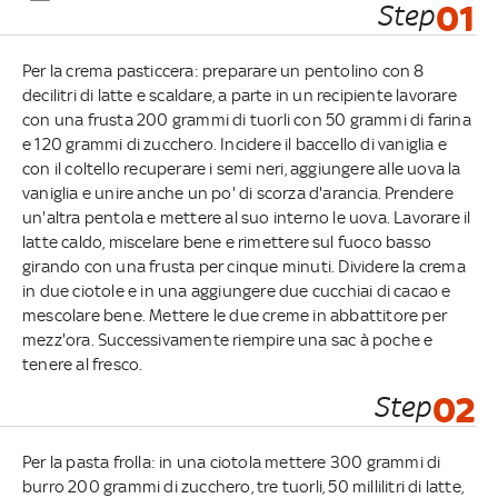
Step
01
Per la crema pasticcera: preparare un pentolino con 8
decilitri di latte e scaldare, a parte in un recipiente lavorare
con una frusta 200 grammi di tuorli con 50 grammi di farina
e 120 grammi di zucchero. Incidere il baccello di vaniglia e
con il coltello recuperare i semi neri, aggiungere alle uova la
vaniglia e unire anche un po' di scorza d'arancia. Prendere
un'altra pentola e mettere al suo interno le uova. Lavorare il
latte caldo, miscelare bene e rimettere sul fuoco basso
girando con una frusta per cinque minuti. Dividere la crema
in due ciotole e in una aggiungere due cucchiai di cacao e
mescolare bene. Mettere le due creme in abbattitore per
mezz'ora. Successivamente riempire una sac à poche e
tenere al fresco.
Step
02
Per la pasta frolla: in una ciotola mettere 300 grammi di
burro 200 grammi di zucchero, tre tuorli, 50 millilitri di latte,