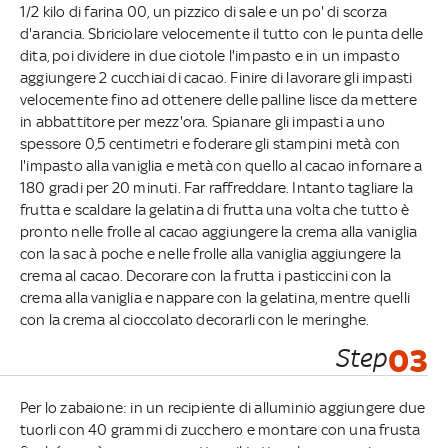
1/2 kilo di farina 00, un pizzico di sale e un po' di scorza
d'arancia. Sbriciolare velocemente il tutto con le punta delle
dita, poi dividere in due ciotole l'impasto e in un impasto
aggiungere 2 cucchiai di cacao. Finire di lavorare gli impasti
velocemente fino ad ottenere delle palline lisce da mettere
in abbattitore per mezz'ora. Spianare gli impasti a uno
spessore 0,5 centimetri e foderare gli stampini metà con
l'impasto alla vaniglia e metà con quello al cacao infornare a
180 gradi per 20 minuti. Far raffreddare. Intanto tagliare la
frutta e scaldare la gelatina di frutta una volta che tutto è
pronto nelle frolle al cacao aggiungere la crema alla vaniglia
con la sac à poche e nelle frolle alla vaniglia aggiungere la
crema al cacao. Decorare con la frutta i pasticcini con la
crema alla vaniglia e nappare con la gelatina, mentre quelli
con la crema al cioccolato decorarli con le meringhe.
Step
03
Per lo zabaione: in un recipiente di alluminio aggiungere due
tuorli con 40 grammi di zucchero e montare con una frusta