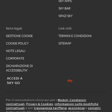
SKY APPS
SKY BAR
SPAZI SKY
Note legali:
Link utili:
GESTIONE COOKIE
TERMINI E CONDIZIONI
COOKIE POLICY
SITEMAP
NOTE LEGALI
CORPORATE
DICHIARAZIONE DI
ACCESSIBILITA'
ACCEDI A
SKY GO
Per il consumatore clicca qui per i
Moduli, Condizioni
contrattuali
,
Privacy & Cookies
,
informazioni sulle modifiche
contrattuali
o per
trasparenza tariffaria
,
assistenza
e
contatti
.
Tutti i marchi Sky e i diritti di proprietà intellettuale in essi