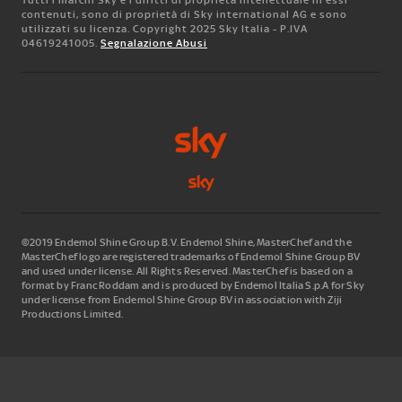
contenuti, sono di proprietà di Sky international AG e sono
utilizzati su licenza. Copyright 2025 Sky Italia - P.IVA
04619241005.
Segnalazione Abusi
©2019 Endemol Shine Group B.V. Endemol Shine, MasterChef and the
MasterChef logo are registered trademarks of Endemol Shine Group BV
and used under license. All Rights Reserved. MasterChef is based on a
format by Franc Roddam and is produced by Endemol Italia S.p.A for Sky
under license from Endemol Shine Group BV in association with Ziji
Productions Limited.