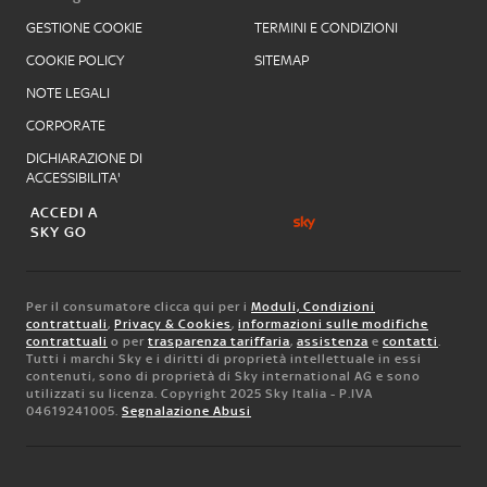
GESTIONE COOKIE
TERMINI E CONDIZIONI
COOKIE POLICY
SITEMAP
NOTE LEGALI
CORPORATE
DICHIARAZIONE DI
ACCESSIBILITA'
ACCEDI A
SKY GO
Per il consumatore clicca qui per i
Moduli, Condizioni
contrattuali
,
Privacy & Cookies
,
informazioni sulle modifiche
contrattuali
o per
trasparenza tariffaria
,
assistenza
e
contatti
.
Tutti i marchi Sky e i diritti di proprietà intellettuale in essi
contenuti, sono di proprietà di Sky international AG e sono
utilizzati su licenza. Copyright 2025 Sky Italia - P.IVA
04619241005.
Segnalazione Abusi