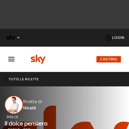
LOGIN
X
FACTOR
CASTING
MASTERCHEF
TUTTE LE RICETTE
PECHINO
EXPRESS
Ricetta di:
Nicolò
Cos’altro vedere:
PROGRAMMI SKY
DOLCE
Un mondo di offerte:
Il dolce pensiero
SKY.IT
NOW