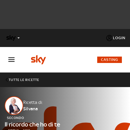
LOGIN
X
FACTOR
CASTING
MASTERCHEF
TUTTE LE RICETTE
PECHINO
EXPRESS
Ricetta di:
Silvana
Cos’altro vedere:
PROGRAMMI SKY
SECONDO
Un mondo di offerte:
Il ricordo che ho di te
SKY.IT
NOW