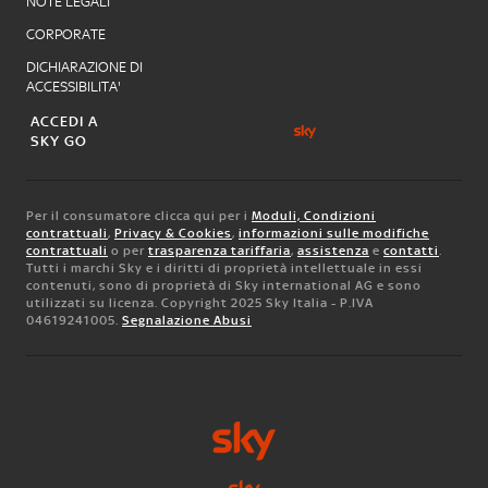
NOTE LEGALI
CORPORATE
DICHIARAZIONE DI
ACCESSIBILITA'
ACCEDI A
SKY GO
Per il consumatore clicca qui per i
Moduli, Condizioni
contrattuali
,
Privacy & Cookies
,
informazioni sulle modifiche
contrattuali
o per
trasparenza tariffaria
,
assistenza
e
contatti
.
Tutti i marchi Sky e i diritti di proprietà intellettuale in essi
contenuti, sono di proprietà di Sky international AG e sono
utilizzati su licenza. Copyright 2025 Sky Italia - P.IVA
04619241005.
Segnalazione Abusi