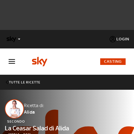
LOGIN
X
FACTOR
CASTING
MASTERCHEF
TUTTE LE RICETTE
PECHINO
EXPRESS
Ricetta di:
Alida
Cos’altro vedere:
PROGRAMMI SKY
SECONDO
Un mondo di offerte:
La Ceasar Salad di Alida
SKY.IT
NOW