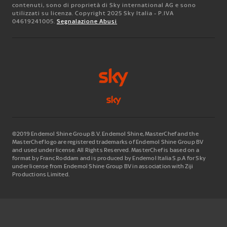
contenuti, sono di proprietà di Sky international AG e sono
utilizzati su licenza. Copyright 2025 Sky Italia - P.IVA
04619241005.
Segnalazione Abusi
©2019 Endemol Shine Group B.V. Endemol Shine, MasterChef and the
MasterChef logo are registered trademarks of Endemol Shine Group BV
and used under license. All Rights Reserved. MasterChef is based on a
format by Franc Roddam and is produced by Endemol Italia S.p.A for Sky
under license from Endemol Shine Group BV in association with Ziji
Productions Limited.