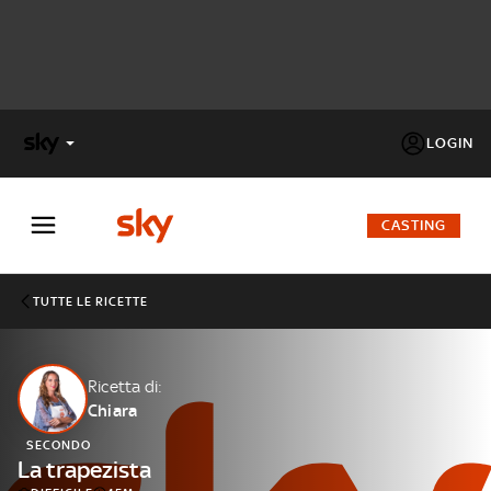
LOGIN
X
FACTOR
CASTING
MASTERCHEF
TUTTE LE RICETTE
PECHINO
EXPRESS
Ricetta di:
Chiara
Cos’altro vedere:
PROGRAMMI SKY
SECONDO
Un mondo di offerte:
La trapezista
SKY.IT
NOW