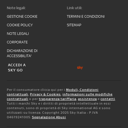
Note legali:
Link utili:
GESTIONE COOKIE
TERMINI E CONDIZIONI
COOKIE POLICY
SITEMAP
NOTE LEGALI
CORPORATE
DICHIARAZIONE DI
ACCESSIBILITA'
ACCEDI A
SKY GO
Per il consumatore clicca qui per i
Moduli, Condizioni
contrattuali
,
Privacy & Cookies
,
informazioni sulle modifiche
contrattuali
o per
trasparenza tariffaria
,
assistenza
e
contatti
.
Tutti i marchi Sky e i diritti di proprietà intellettuale in essi
contenuti, sono di proprietà di Sky international AG e sono
utilizzati su licenza. Copyright 2025 Sky Italia - P.IVA
04619241005.
Segnalazione Abusi