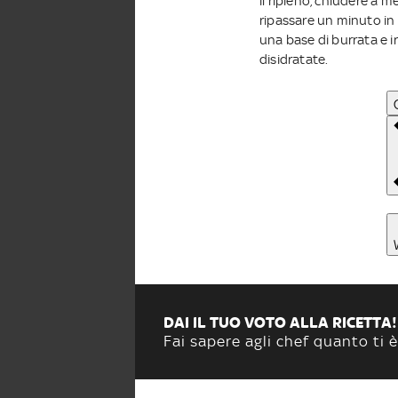
il ripieno, chiudere a m
ripassare un minuto in 
una base di burrata e i
disidratate.
DAI IL TUO VOTO ALLA RICETTA!
Fai sapere agli chef quanto ti è