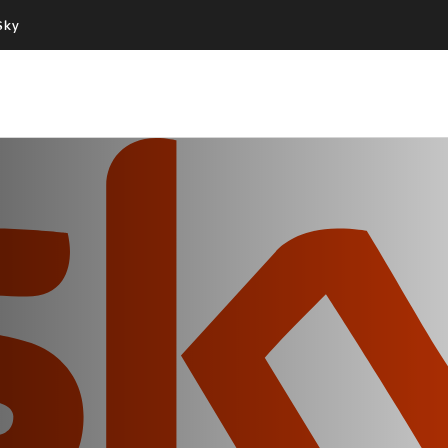
Sky
Cos’altro vedere:
Un mondo di offerte:
PROGRAMMI SKY
SKY.IT
NOW
PECHINO EXPRESS