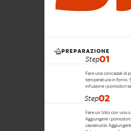
PREPARAZIONE
01
Step
Fare una concassé di p
temperatura in forno. S
infusione i pomodori se
02
Step
Fare un trito con uno sp
Aggiungere i pomodori s
casseruola. Aggiungere 