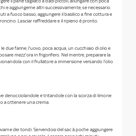
gere il pane tagliato a dadi piccoli, allungare con poca
hi e aggiungerne altri successivamente, se necessario.
uti a fuoco basso, aggiungere il basilico a fine cottura e
oncino. Lasciar raffreddare e il ripieno è pronto.
 le due farine, l'uovo, poca acqua, un cucchiaio di olio e
riposare mezz'ora in frigorifero. Nel mentre, preparare la
ionandola con il frullatore a immersione versando l'olio
live denocciolandole e tritandole con la scorza di limone
no a ottenere una crema.
avarne dei tondi. Servendosi del sac à poche aggiungere