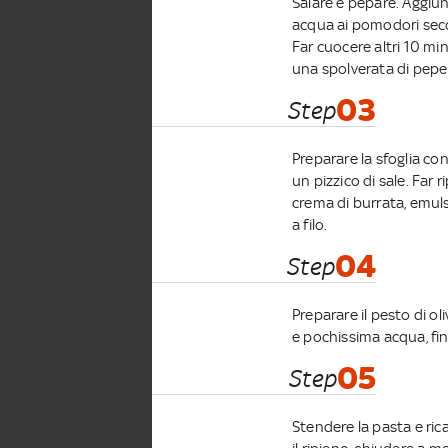
Salare e pepare. Aggiun
acqua ai pomodori secc
Far cuocere altri 10 min
una spolverata di peper
03
Step
Preparare la sfoglia con
un pizzico di sale. Far 
crema di burrata, emuls
a filo.
04
Step
Preparare il pesto di o
e pochissima acqua, fi
05
Step
Stendere la pasta e ric