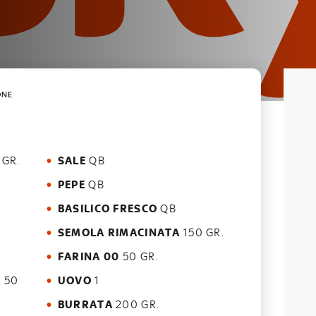
ONE
 GR.
SALE
QB
PEPE
QB
BASILICO FRESCO
QB
SEMOLA RIMACINATA
150 GR.
FARINA 00
50 GR.
O
50
UOVO
1
BURRATA
200 GR.