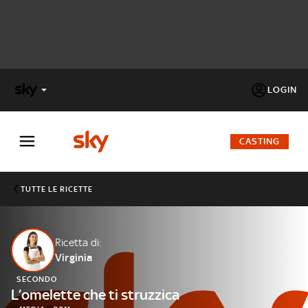
LOGIN
X
FACTOR
CASTING
MASTERCHEF
TUTTE LE RICETTE
PECHINO
EXPRESS
Ricetta di:
Virginia
Cos’altro vedere:
PROGRAMMI SKY
SECONDO
Un mondo di offerte:
L’omelette che ti struzzica
SKY.IT
NOW