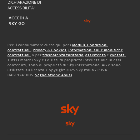
DICHIARAZIONE DI
ACCESSIBILITA'
ACCEDI A
SKY GO
Per il consumatore clicca qui per i
Moduli, Condizioni
contrattuali
,
Privacy & Cookies
,
informazioni sulle modifiche
contrattuali
o per
trasparenza tariffaria
,
assistenza
e
contatti
.
Tutti i marchi Sky e i diritti di proprietà intellettuale in essi
contenuti, sono di proprietà di Sky international AG e sono
utilizzati su licenza. Copyright 2025 Sky Italia - P.IVA
04619241005.
Segnalazione Abusi