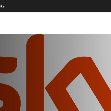
Sky
Cos’altro vedere:
Un mondo di offerte:
PROGRAMMI SKY
SKY.IT
NOW
PECHINO EXPRESS