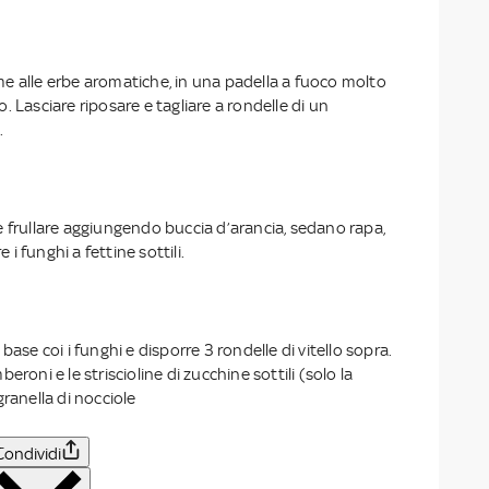
ieme alle erbe aromatiche, in una padella a fuoco molto
. Lasciare riposare e tagliare a rondelle di un
.
e frullare aggiungendo buccia d’arancia, sedano rapa,
e i funghi a fettine sottili.
base coi i funghi e disporre 3 rondelle di vitello sopra.
eroni e le striscioline di zucchine sottili (solo la
granella di nocciole
Condividi