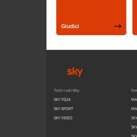
Giudici
Tutti i siti Sky:
Ser
SKY TG24
MA
SKY SPORT
MA
SKY VIDEO
SK
SK
SK