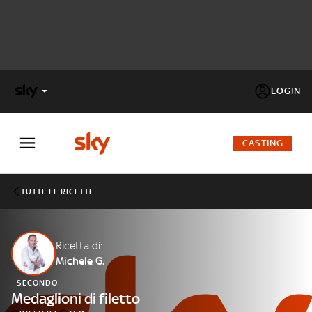
LOGIN
X
FACTOR
CASTING
MASTERCHEF
TUTTE LE RICETTE
PECHINO
EXPRESS
Ricetta di:
Michele G.
Cos’altro vedere:
PROGRAMMI SKY
SECONDO
Un mondo di offerte:
Medaglioni di filetto
SKY.IT
NOW