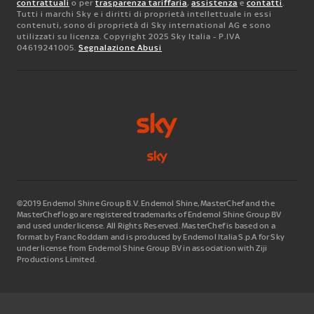
contrattuali
o per
trasparenza tariffaria
,
assistenza
e
contatti
.
Tutti i marchi Sky e i diritti di proprietà intellettuale in essi
contenuti, sono di proprietà di Sky international AG e sono
utilizzati su licenza. Copyright 2025 Sky Italia - P.IVA
04619241005.
Segnalazione Abusi
©2019 Endemol Shine Group B.V. Endemol Shine, MasterChef and the
MasterChef logo are registered trademarks of Endemol Shine Group BV
and used under license. All Rights Reserved. MasterChef is based on a
format by Franc Roddam and is produced by Endemol Italia S.p.A for Sky
under license from Endemol Shine Group BV in association with Ziji
Productions Limited.