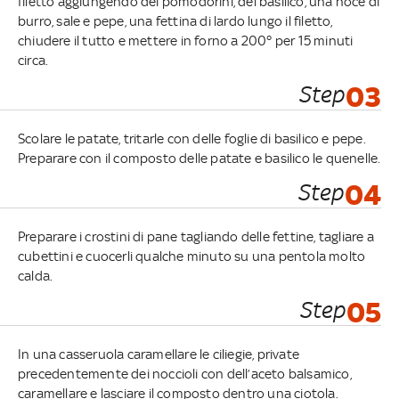
filetto aggiungendo dei pomodorini, del basilico, una noce di
burro, sale e pepe, una fettina di lardo lungo il filetto,
chiudere il tutto e mettere in forno a 200° per 15 minuti
circa.
Step
03
Scolare le patate, tritarle con delle foglie di basilico e pepe.
Preparare con il composto delle patate e basilico le quenelle.
Step
04
Preparare i crostini di pane tagliando delle fettine, tagliare a
cubettini e cuocerli qualche minuto su una pentola molto
calda.
Step
05
In una casseruola caramellare le ciliegie, private
precedentemente dei noccioli con dell’aceto balsamico,
caramellare e lasciare il composto dentro una ciotola.