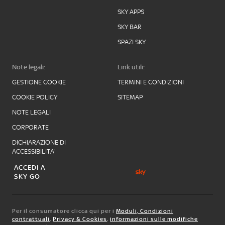
SKY APPS
SKY BAR
SPAZI SKY
Note legali:
Link utili:
GESTIONE COOKIE
TERMINI E CONDIZIONI
COOKIE POLICY
SITEMAP
NOTE LEGALI
CORPORATE
DICHIARAZIONE DI
ACCESSIBILITA'
ACCEDI A
SKY GO
Per il consumatore clicca qui per i
Moduli, Condizioni
contrattuali
,
Privacy & Cookies
,
informazioni sulle modifiche