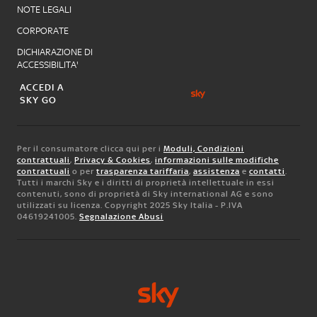
NOTE LEGALI
CORPORATE
DICHIARAZIONE DI
ACCESSIBILITA'
ACCEDI A
SKY GO
Per il consumatore clicca qui per i
Moduli, Condizioni
contrattuali
,
Privacy & Cookies
,
informazioni sulle modifiche
contrattuali
o per
trasparenza tariffaria
,
assistenza
e
contatti
.
Tutti i marchi Sky e i diritti di proprietà intellettuale in essi
contenuti, sono di proprietà di Sky international AG e sono
utilizzati su licenza. Copyright 2025 Sky Italia - P.IVA
04619241005.
Segnalazione Abusi