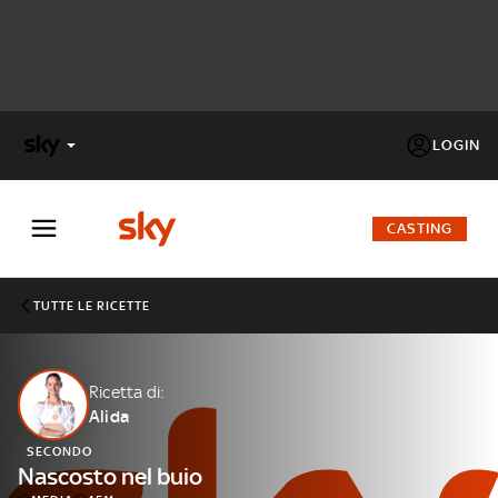
LOGIN
X
FACTOR
CASTING
MASTERCHEF
TUTTE LE RICETTE
PECHINO
EXPRESS
Ricetta di:
Alida
Cos’altro vedere:
PROGRAMMI SKY
SECONDO
Un mondo di offerte:
Nascosto nel buio
SKY.IT
NOW