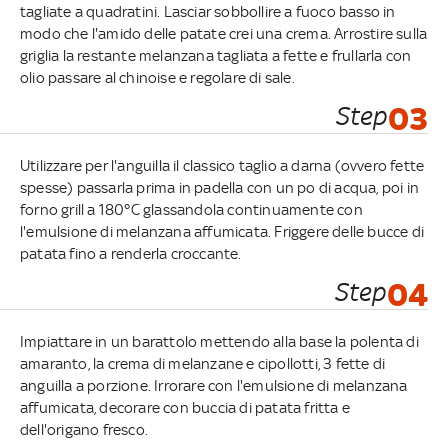
tagliate a quadratini. Lasciar sobbollire a fuoco basso in
modo che l'amido delle patate crei una crema. Arrostire sulla
griglia la restante melanzana tagliata a fette e frullarla con
olio passare al chinoise e regolare di sale.
Step
03
Utilizzare per l'anguilla il classico taglio a darna (ovvero fette
spesse) passarla prima in padella con un po di acqua, poi in
forno grill a 180°C glassandola continuamente con
l'emulsione di melanzana affumicata. Friggere delle bucce di
patata fino a renderla croccante.
Step
04
Impiattare in un barattolo mettendo alla base la polenta di
amaranto, la crema di melanzane e cipollotti, 3 fette di
anguilla a porzione. Irrorare con l'emulsione di melanzana
affumicata, decorare con buccia di patata fritta e
dell'origano fresco.