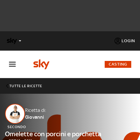
LOGIN
X
FACTOR
CASTING
MASTERCHEF
TUTTE LE RICETTE
PECHINO
EXPRESS
Ricetta di:
Giovanni
Cos’altro vedere:
PROGRAMMI SKY
SECONDO
Un mondo di offerte:
Omelette con porcini e porchetta
SKY.IT
NOW