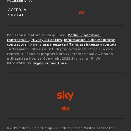
ACCESSIBILITA'
ACCEDI A
SKY GO
Per il consumatore clicca qui per i
Moduli, Condizioni
contrattuali
,
Privacy & Cookies
,
informazioni sulle modifiche
contrattuali
o per
trasparenza tariffaria
,
assistenza
e
contatti
.
Tutti i marchi Sky e i diritti di proprietà intellettuale in essi
contenuti, sono di proprietà di Sky international AG e sono
utilizzati su licenza. Copyright 2025 Sky Italia - P.IVA
04619241005.
Segnalazione Abusi
©2019 Endemol Shine Group B.V. Endemol Shine, MasterChef and the