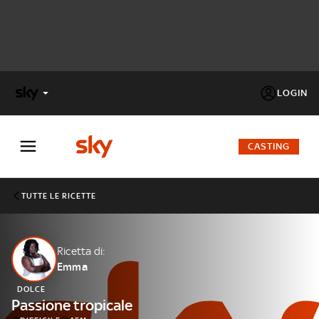
LOGIN
X
FACTOR
CASTING
MASTERCHEF
TUTTE LE RICETTE
PECHINO
EXPRESS
Ricetta di:
Emma
Cos’altro vedere:
PROGRAMMI SKY
DOLCE
Un mondo di offerte:
Passione tropicale
SKY.IT
NOW