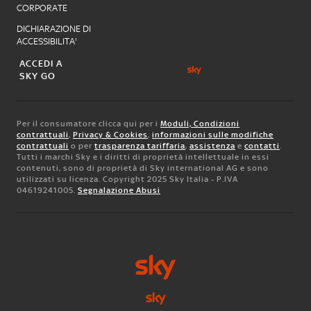
CORPORATE
DICHIARAZIONE DI
ACCESSIBILITA'
ACCEDI A
SKY GO
Per il consumatore clicca qui per i
Moduli, Condizioni
contrattuali
,
Privacy & Cookies
,
informazioni sulle modifiche
contrattuali
o per
trasparenza tariffaria
,
assistenza
e
contatti
.
Tutti i marchi Sky e i diritti di proprietà intellettuale in essi
contenuti, sono di proprietà di Sky international AG e sono
utilizzati su licenza. Copyright 2025 Sky Italia - P.IVA
04619241005.
Segnalazione Abusi