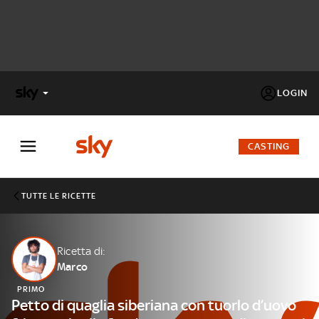
LOGIN
X
FACTOR
CASTING
MASTERCHEF
TUTTE LE RICETTE
PECHINO
EXPRESS
Ricetta di:
Marco
Cos’altro vedere:
PROGRAMMI SKY
PRIMO
Un mondo di offerte:
Petto di quaglia siberiana con tuorlo d’uovo
SKY.IT
NOW