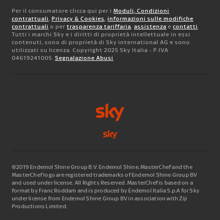
Per il consumatore clicca qui per i
Moduli, Condizioni
contrattuali
,
Privacy & Cookies
,
informazioni sulle modifiche
contrattuali
o per
trasparenza tariffaria
,
assistenza
e
contatti
.
Tutti i marchi Sky e i diritti di proprietà intellettuale in essi
contenuti, sono di proprietà di Sky international AG e sono
utilizzati su licenza. Copyright 2025 Sky Italia - P.IVA
04619241005.
Segnalazione Abusi
©2019 Endemol Shine Group B.V. Endemol Shine, MasterChef and the
MasterChef logo are registered trademarks of Endemol Shine Group BV
and used under license. All Rights Reserved. MasterChef is based on a
format by Franc Roddam and is produced by Endemol Italia S.p.A for Sky
under license from Endemol Shine Group BV in association with Ziji
Productions Limited.