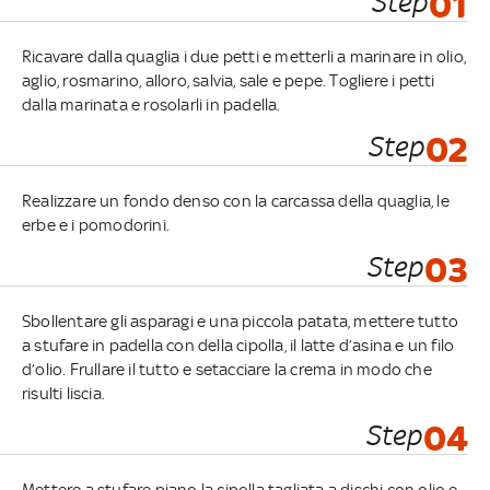
Step
01
Ricavare dalla quaglia i due petti e metterli a marinare in olio,
aglio, rosmarino, alloro, salvia, sale e pepe. Togliere i petti
dalla marinata e rosolarli in padella.
Step
02
Realizzare un fondo denso con la carcassa della quaglia, le
erbe e i pomodorini.
Step
03
Sbollentare gli asparagi e una piccola patata, mettere tutto
a stufare in padella con della cipolla, il latte d’asina e un filo
d’olio. Frullare il tutto e setacciare la crema in modo che
risulti liscia.
Step
04
Mettere a stufare piano la cipolla tagliata a dischi con olio e