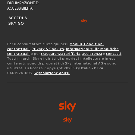
DICHIARAZIONE DI
ACCESSIBILITA'
ACCEDI A
SKY GO
Per il consumatore clicca qui per i
Moduli, Condizioni
contrattuali
,
Privacy & Cookies
,
informazioni sulle modifiche
contrattuali
o per
trasparenza tariffaria
,
assistenza
e
contatti
.
Tutti i marchi Sky e i diritti di proprietà intellettuale in essi
contenuti, sono di proprietà di Sky international AG e sono
utilizzati su licenza. Copyright 2025 Sky Italia - P.IVA
04619241005.
Segnalazione Abusi