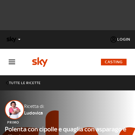
LOGIN
X
FACTOR
CASTING
MASTERCHEF
TUTTE LE RICETTE
PECHINO
EXPRESS
Ricetta di:
Ludovica
Cos’altro vedere:
PROGRAMMI SKY
PRIMO
Un mondo di offerte:
Polenta con cipolle e quaglia con asparago e
SKY.IT
NOW