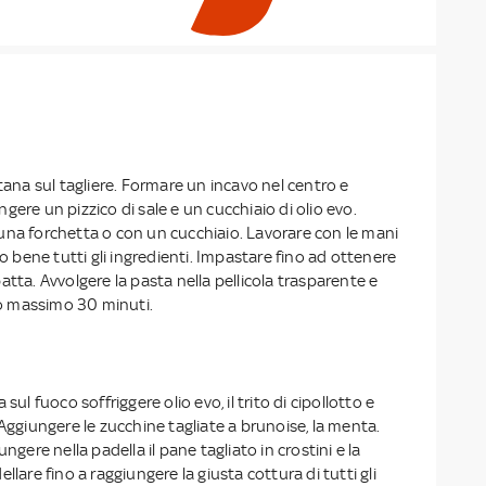
ntana sul tagliere. Formare un incavo nel centro e
gere un pizzico di sale e un cucchiaio di olio evo.
una forchetta o con un cucchiaio. Lavorare con le mani
bene tutti gli ingredienti. Impastare fino ad ottenere
atta. Avvolgere la pasta nella pellicola trasparente e
igo massimo 30 minuti.
sul fuoco soffriggere olio evo, il trito di cipollotto e
 Aggiungere le zucchine tagliate a brunoise, la menta.
ungere nella padella il pane tagliato in crostini e la
llare fino a raggiungere la giusta cottura di tutti gli