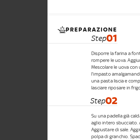
PREPARAZIONE
01
Step
Disporre la farina a fo
rompere le uova. Aggiun
Mescolare le uova con 
l'impasto amalgamando 
una pasta liscia e comp
lasciare riposare in fr
02
Step
Su una padella già calda 
aglio intero sbucciato.
Aggiustare di sale. Aggi
polpa di granchio. Spade