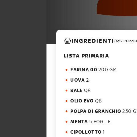
INGREDIENTI
2 PORZI
LISTA PRIMARIA
FARINA 00
200 GR.
UOVA
2
SALE
QB
OLIO EVO
QB
POLPA DI GRANCHIO
250 G
MENTA
5 FOGLIE
CIPOLLOTTO
1