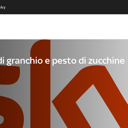
Sky
Cos’altro vedere:
Un mondo di offerte:
PROGRAMMI SKY
SKY.IT
NOW
PECHINO EXPRESS
di granchio e pesto di zucchine