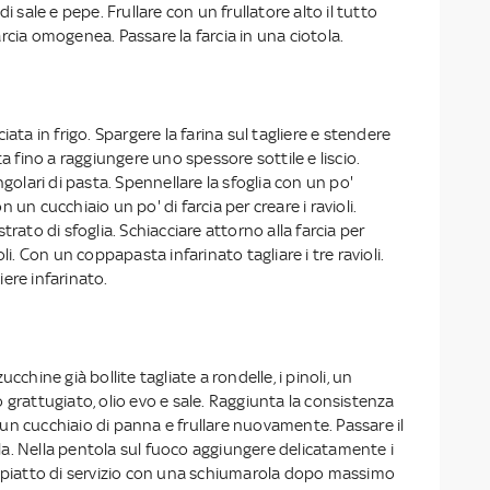
di sale e pepe. Frullare con un frullatore alto il tutto
rcia omogenea. Passare la farcia in una ciotola.
iata in frigo. Spargere la farina sul tagliere e stendere
ta fino a raggiungere uno spessore sottile e liscio.
ngolari di pasta. Spennellare la sfoglia con un po'
 un cucchiaio un po' di farcia per creare i ravioli.
trato di sfoglia. Schiacciare attorno alla farcia per
oli. Con un coppapasta infarinato tagliare i tre ravioli.
liere infarinato.
cchine già bollite tagliate a rondelle, i pinoli, un
 grattugiato, olio evo e sale. Raggiunta la consistenza
un cucchiaio di panna e frullare nuovamente. Passare il
a. Nella pentola sul fuoco aggiungere delicatamente i
n un piatto di servizio con una schiumarola dopo massimo