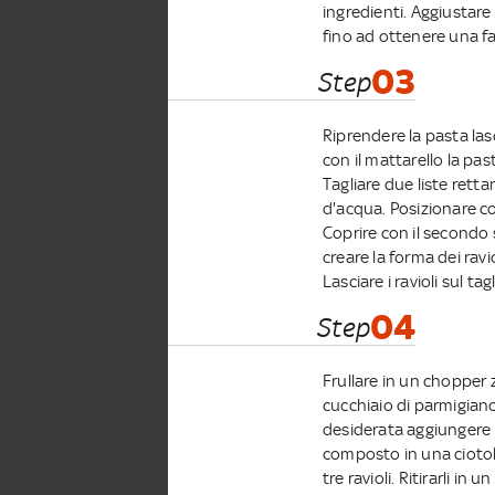
ingredienti. Aggiustare 
fino ad ottenere una fa
03
Step
Riprendere la pasta lasc
con il mattarello la pas
Tagliare due liste retta
d'acqua. Posizionare con
Coprire con il secondo s
creare la forma dei ravi
Lasciare i ravioli sul tag
04
Step
Frullare in un chopper zu
cucchiaio di parmigiano
desiderata aggiungere 
composto in una ciotol
tre ravioli. Ritirarli i