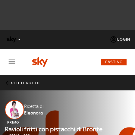
LOGIN
X
FACTOR
CASTING
MASTERCHEF
TUTTE LE RICETTE
PECHINO
EXPRESS
Ricetta di:
Eleonora
Cos’altro vedere:
PROGRAMMI SKY
PRIMO
Un mondo di offerte:
Ravioli fritti con pistacchi di Bronte
SKY.IT
NOW