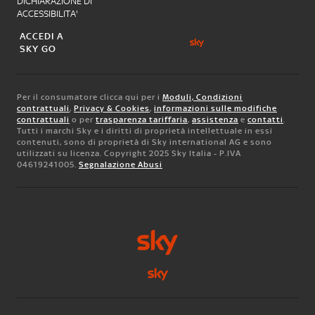
DICHIARAZIONE DI
ACCESSIBILITA'
ACCEDI A
SKY GO
Per il consumatore clicca qui per i
Moduli, Condizioni
contrattuali
,
Privacy & Cookies
,
informazioni sulle modifiche
contrattuali
o per
trasparenza tariffaria
,
assistenza
e
contatti
.
Tutti i marchi Sky e i diritti di proprietà intellettuale in essi
contenuti, sono di proprietà di Sky international AG e sono
utilizzati su licenza. Copyright 2025 Sky Italia - P.IVA
04619241005.
Segnalazione Abusi