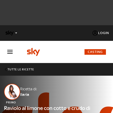
LOGIN
X
FACTOR
CASTING
MASTERCHEF
TUTTE LE RICETTE
PECHINO
EXPRESS
Ricetta di:
Ilaria
Cos’altro vedere:
PROGRAMMI SKY
PRIMO
Un mondo di offerte:
Raviolo al limone con cotto e crudo di
SKY.IT
NOW