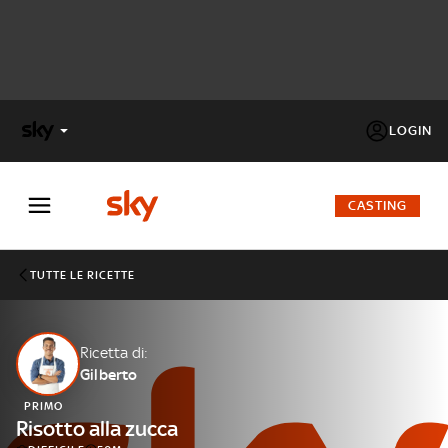
LOGIN
X
FACTOR
CASTING
MASTERCHEF
TUTTE LE RICETTE
PECHINO
EXPRESS
Ricetta di:
Gilberto
Cos’altro vedere:
PROGRAMMI SKY
PRIMO
Un mondo di offerte:
Risotto alla zucca
SKY.IT
NOW