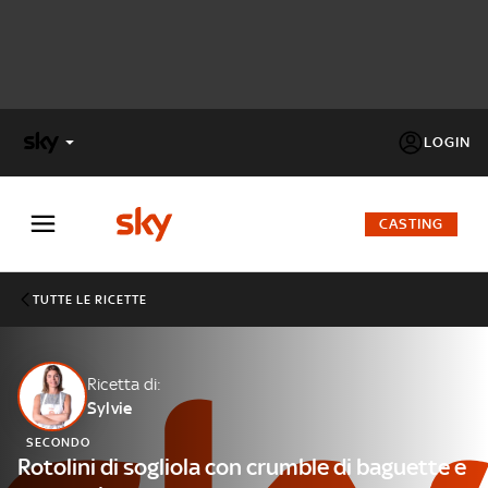
LOGIN
X
FACTOR
CASTING
MASTERCHEF
TUTTE LE RICETTE
PECHINO
EXPRESS
Ricetta di:
Sylvie
Cos’altro vedere:
PROGRAMMI SKY
SECONDO
Un mondo di offerte:
Rotolini di sogliola con crumble di baguette e
SKY.IT
NOW