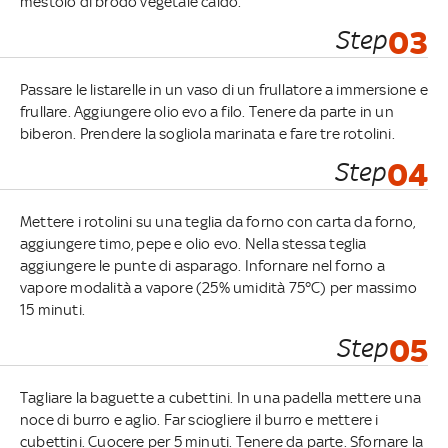
mestolo di brodo vegetale caldo.
Step
03
Passare le listarelle in un vaso di un frullatore a immersione e
frullare. Aggiungere olio evo a filo. Tenere da parte in un
biberon. Prendere la sogliola marinata e fare tre rotolini.
Step
04
Mettere i rotolini su una teglia da forno con carta da forno,
aggiungere timo, pepe e olio evo. Nella stessa teglia
aggiungere le punte di asparago. Infornare nel forno a
vapore modalità a vapore (25% umidità 75°C) per massimo
15 minuti.
Step
05
Tagliare la baguette a cubettini. In una padella mettere una
noce di burro e aglio. Far sciogliere il burro e mettere i
cubettini. Cuocere per 5 minuti. Tenere da parte. Sfornare la