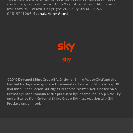
contenuti, sono di proprietà di Sky international AG e sono
utilizzati su licenza. Copyright 2025 Sky Italia - P.IVA
04619241005.
Segnalazione Abusi
©2019 Endemol Shine Group B.V. Endemol Shine, MasterChef and the
MasterChef logo are registered trademarks of Endemol Shine Group BV
and used under license. All Rights Reserved. MasterChef is based on a
format by Franc Roddam and is produced by Endemol Italia S.p.A for Sky
under license from Endemol Shine Group BV in association with Ziji
Productions Limited.