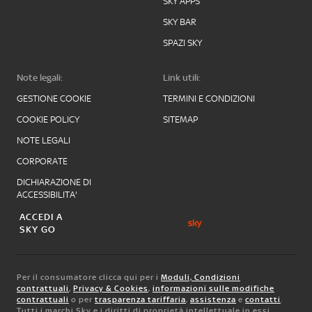
SKY APPS
SKY BAR
SPAZI SKY
Note legali:
Link utili:
GESTIONE COOKIE
TERMINI E CONDIZIONI
COOKIE POLICY
SITEMAP
NOTE LEGALI
CORPORATE
DICHIARAZIONE DI
ACCESSIBILITA'
ACCEDI A
SKY GO
Per il consumatore clicca qui per i
Moduli, Condizioni
contrattuali
,
Privacy & Cookies
,
informazioni sulle modifiche
contrattuali
o per
trasparenza tariffaria
,
assistenza
e
contatti
.
Tutti i marchi Sky e i diritti di proprietà intellettuale in essi