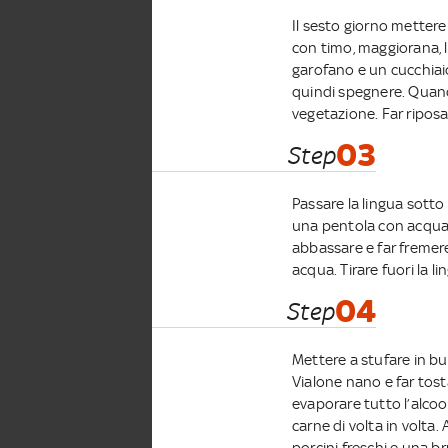
Il sesto giorno mettere 
con timo, maggiorana, le 
garofano e un cucchiaio 
quindi spegnere. Quando
vegetazione. Far riposare
03
Step
Passare la lingua sotto
una pentola con acqua f
abbassare e far fremere
acqua. Tirare fuori la lin
04
Step
Mettere a stufare in bur
Vialone nano e far tost
evaporare tutto l’alcoo
carne di volta in volta
porcini freschi e una br