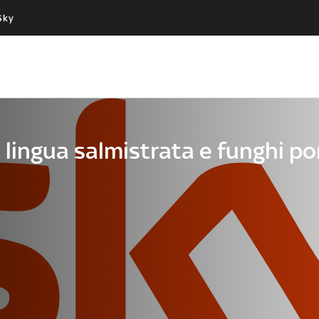
Sky
Cos’altro vedere:
Un mondo di offerte:
PROGRAMMI SKY
SKY.IT
NOW
PECHINO EXPRESS
n lingua salmistrata e funghi po