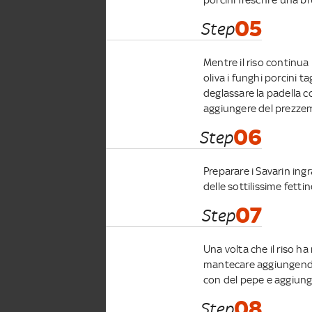
05
Step
Mentre il riso continua 
oliva i funghi porcini ta
deglassare la padella 
aggiungere del prezzemo
06
Step
Preparare i Savarin ing
delle sottilissime fettin
07
Step
Una volta che il riso ha
mantecare aggiungendo 
con del pepe e aggiung
08
Step