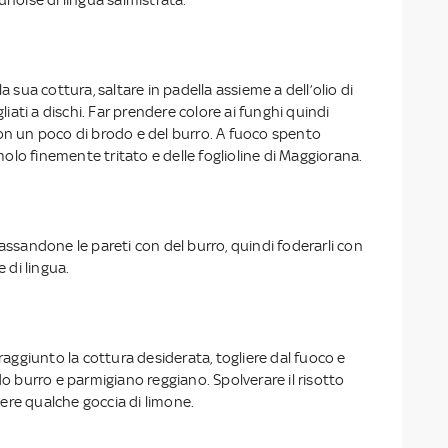
la sua cottura, saltare in padella assieme a dell’olio di
gliati a dischi. Far prendere colore ai funghi quindi
con un poco di brodo e del burro. A fuoco spento
lo finemente tritato e delle foglioline di Maggiorana.
rassandone le pareti con del burro, quindi foderarli con
e di lingua.
 raggiunto la cottura desiderata, togliere dal fuoco e
burro e parmigiano reggiano. Spolverare il risotto
ere qualche goccia di limone.