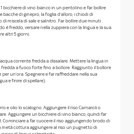
1 bicchiere di vino bianco in un pentolino e far bollire
bacche di ginepro, la foglia d’alloro, i chiodi di
di miscela di sale e salnitro. Far bollire due minuti
 è freddo, versare nella zuppiera con la lingua e la sua
 altri 5 giorni,
 acqua corrente fredda a dissalare. Mettere la lingua in
redda a fuoco forte fino a bollore. Raggiunto il bollore
 per un’ora. Spegnere e far raffreddare nella sua
gua e finire di spellare).
ro e olio lo scalogno. Aggiungere il riso Carnaroli o
are. Aggiungere un bicchiere di vino bianco, quindi far
l. Cominciare a far cuocere il riso aggiungendo brodo di
. A metà cottura aggiungere al riso un pugnetto di
unoise di lingua salmistrata.