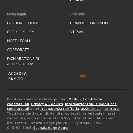
Note legali:
Link utili:
GESTIONE COOKIE
TERMINI E CONDIZIONI
COOKIE POLICY
SITEMAP
NOTE LEGALI
CORPORATE
DICHIARAZIONE DI
ACCESSIBILITA'
ACCEDI A
SKY GO
Per il consumatore clicca qui per i
Moduli, Condizioni
contrattuali
,
Privacy & Cookies
,
informazioni sulle modifiche
contrattuali
o per
trasparenza tariffaria
,
assistenza
e
contatti
.
Tutti i marchi Sky e i diritti di proprietà intellettuale in essi
contenuti, sono di proprietà di Sky international AG e sono
utilizzati su licenza. Copyright 2025 Sky Italia - P.IVA
04619241005.
Segnalazione Abusi