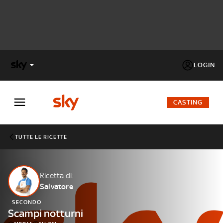
LOGIN
X
FACTOR
CASTING
MASTERCHEF
TUTTE LE RICETTE
PECHINO
EXPRESS
Ricetta di:
Salvatore
Cos’altro vedere:
PROGRAMMI SKY
SECONDO
Un mondo di offerte:
Scampi notturni
SKY.IT
NOW