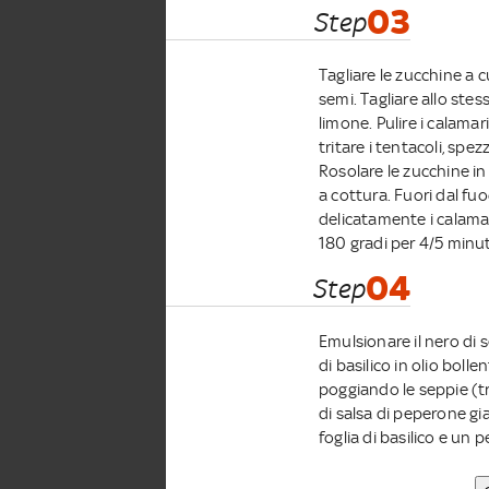
03
Step
Tagliare le zucchine a 
semi. Tagliare allo ste
limone. Pulire i calama
tritare i tentacoli, spe
Rosolare le zucchine in
a cottura. Fuori dal fuo
delicatamente i calamar
180 gradi per 4/5 minut
04
Step
Emulsionare il nero di s
di basilico in olio bollen
poggiando le seppie (tr
di salsa di peperone gi
foglia di basilico e un p