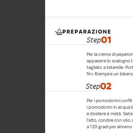
PREPARAZIONE
01
Step
Per la crema di peperon
appassire lo scalogno 
tagliato a listarelle. P
fini. Riempire un biber
02
Step
Per i pomodorini confit
i pomodorini in acqua b
e dividere a metà. Sist
l'alto, condire con olio,
a 120 gradi per almeno