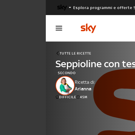
Esplora programmi e offerte 
X FACTOR
MASTERCHEF
TUTTE LE RICETTE
Seppioline con te
SECONDO
Ricetta di:
Arianna
DIFFICILE
45M