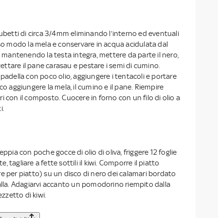
cubetti di circa 3/4mm eliminando l’interno ed eventuali
sso modo la mela e conservare in acqua acidulata dal
ri mantenendo la testa integra, mettere da parte il nero,
zzettare il pane carasau e pestare i semi di cumino.
 padella con poco olio, aggiungere i tentacoli e portare
co aggiungere la mela, il cumino e il pane. Riempire
i con il composto. Cuocere in forno con un filo di olio a
i.
eppia con poche gocce di olio di oliva, friggere 12 foglie
te, tagliare a fette sottili il kiwi. Comporre il piatto
e per piatto) su un disco di nero dei calamari bordato
alla. Adagiarvi accanto un pomodorino riempito dalla
ezzetto di kiwi.