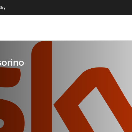
Sky
Cos’altro vedere:
Un mondo di offerte:
PROGRAMMI SKY
SKY.IT
NOW
PECHINO EXPRESS
sorino