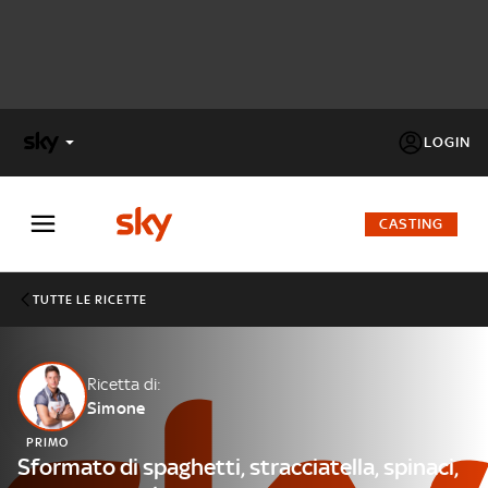
LOGIN
X
FACTOR
CASTING
MASTERCHEF
TUTTE LE RICETTE
PECHINO
EXPRESS
Ricetta di:
Simone
Cos’altro vedere:
PROGRAMMI SKY
PRIMO
Un mondo di offerte:
Sformato di spaghetti, stracciatella, spinaci,
SKY.IT
NOW