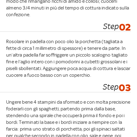
modo che rimangano ricchi di amido e collosi; cuocerli
almeno 3/4 minuti in più del tempo di cottura indicato sulla
confezione.
Step
02
Rosolare in padella con poco olio la porchetta (tagliata a
fette di circa 1 millimetro di spessore) e tenere da parte. In
un’altra padella far soffriggere un piccolo scalogno tagliato
fine e l’aglio intero con i pomodorini a cubetti grossolani e i
piselli sbollentati. Aggiungere poca acqua di cottura e lasciar
cuocere a fuoco basso con un coperchio.
Step
03
Ungere bene 4 stampini da sformato e con molta precisione
foderarli con gli spaghetti, partendo prima dalla base,
stendendo una spirale che occuperà prima il fondo e poi i
bordi. Terminati la base e i bordi iniziare a riempire con la
farcia: prima uno strato di porchetta, poi gli spinaci saltati
per qualche secondo in padella con olio, sale e pepe, poi