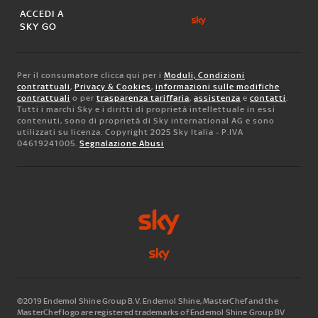
ACCEDI A
SKY GO
Per il consumatore clicca qui per i
Moduli, Condizioni
contrattuali
,
Privacy & Cookies
,
informazioni sulle modifiche
contrattuali
o per
trasparenza tariffaria
,
assistenza
e
contatti
.
Tutti i marchi Sky e i diritti di proprietà intellettuale in essi
contenuti, sono di proprietà di Sky international AG e sono
utilizzati su licenza. Copyright 2025 Sky Italia - P.IVA
04619241005.
Segnalazione Abusi
©2019 Endemol Shine Group B.V. Endemol Shine, MasterChef and the
MasterChef logo are registered trademarks of Endemol Shine Group BV