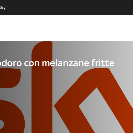
Sky
Cos’altro vedere:
Un mondo di offerte:
PROGRAMMI SKY
SKY.IT
NOW
PECHINO EXPRESS
doro con melanzane fritte