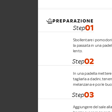
PREPARAZIONE
01
Step
Sbollentare i pomodori
la passata in una padel
lento.
02
Step
In una padella mettere 
tagliarla a dadini, tene
melanzana e poi le bucc
03
Step
Aggiungere del sale alla 