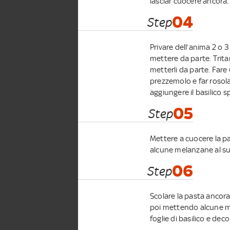
lasciar cuocere ancora.
04
Step
Privare dell’anima 2 o 3 
mettere da parte. Trita
metterli da parte. Fare
prezzemolo e far rosol
aggiungere il basilico 
05
Step
Mettere a cuocere la p
alcune melanzane al s
06
Step
Scolare la pasta ancora
poi mettendo alcune me
foglie di basilico e de