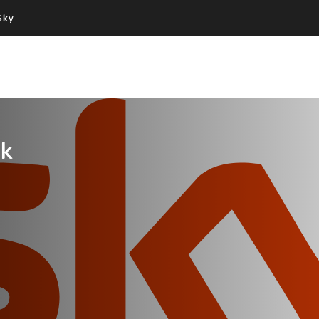
Sky
Cos’altro vedere:
Un mondo di offerte:
PROGRAMMI SKY
SKY.IT
NOW
PECHINO EXPRESS
ok