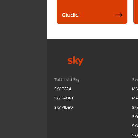
Giudici
Tutti i siti Sky:
Ser
SKY TG24
MA
SKY SPORT
MA
SKY VIDEO
SK
SK
SK
SPA