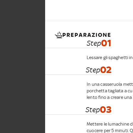
PREPARAZIONE
01
Step
Lessare gli spaghetti in
02
Step
In una casseruola mette
porchetta tagliata a cu
lento fino a creare una
03
Step
Mettere le lumachine di
cuocere per 5 minuti. 