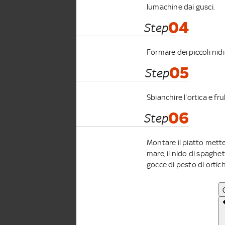
lumachine dai gusci.
04
Step
Formare dei piccoli nidi
05
Step
Sbianchire l'ortica e frul
06
Step
Montare il piatto mette
mare, il nido di spaghet
gocce di pesto di ortich