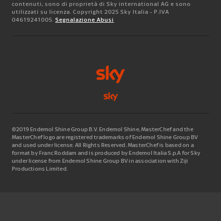
contenuti, sono di proprietà di Sky international AG e sono
utilizzati su licenza. Copyright 2025 Sky Italia - P.IVA
04619241005.
Segnalazione Abusi
©2019 Endemol Shine Group B.V. Endemol Shine, MasterChef and the
MasterChef logo are registered trademarks of Endemol Shine Group BV
and used under license. All Rights Reserved. MasterChef is based on a
format by Franc Roddam and is produced by Endemol Italia S.p.A for Sky
under license from Endemol Shine Group BV in association with Ziji
Productions Limited.