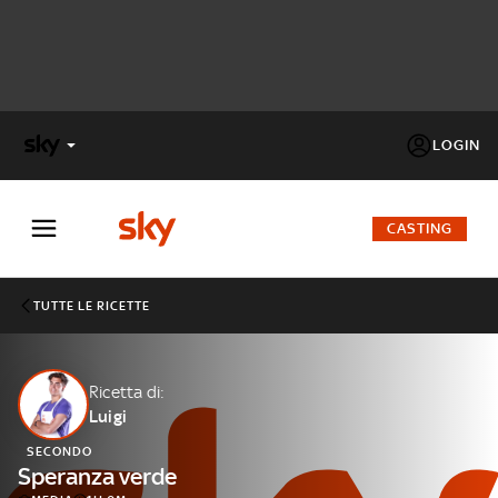
LOGIN
X
FACTOR
CASTING
MASTERCHEF
TUTTE LE RICETTE
PECHINO
EXPRESS
Ricetta di:
Luigi
Cos’altro vedere:
PROGRAMMI SKY
SECONDO
Un mondo di offerte:
Speranza verde
SKY.IT
NOW