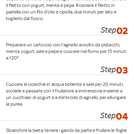
il filetto con yogurt, menta e pepe. Rosolare il filetto in
padella con un filo d'olio e cipolla, due minuti per lato e
toglierlo dal fuoco.
Step
02
Preparare un cartoccio con l'agnello avvolto da pistacchi,
menta, yogurt, sale e pepe e cuocere nel forno per 15 minuti
a 120°.
Step
03
Cuocere le cicerchie in acqua bollente e sale per 20 minuti,
scolarle e passarle con il frullatore a immersione insieme a
un cucchiaio di yogurt e a del brodo di agnello per allungare
la purea.
Step
04
Sbianchire la bieta, tenere i gambi da parte e frullare le foglie